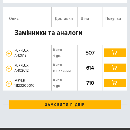
Опис
Доставка
Ціна
Покупка
Замінники та аналоги
Киев
PURFLUX
507
AH2612
1 дн.
Киев
PURFLUX
614
AHC2612
В наличии
Киев
MEYLE
710
11123200010
1 дн.
ЗАМОВИТИ ПІДБІР