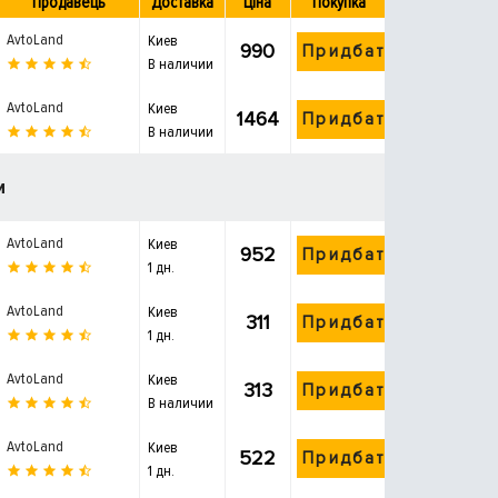
Продавець
Доставка
Ціна
Покупка
AvtoLand
Киев
990
Придбати
В наличии
AvtoLand
Киев
1464
Придбати
В наличии
и
AvtoLand
Киев
952
Придбати
1 дн.
AvtoLand
Киев
311
Придбати
1 дн.
AvtoLand
Киев
313
Придбати
В наличии
AvtoLand
Киев
522
Придбати
1 дн.