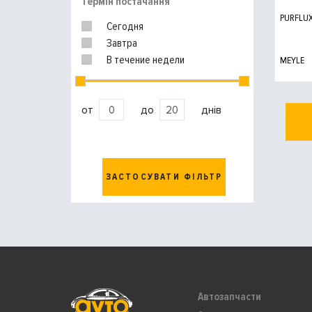
Термін постачання
PURFLU
Сегодня
Завтра
В течение недели
MEYLE
от
до
днів
ЗАСТОСУВАТИ ФІЛЬТР
Автозапчасти