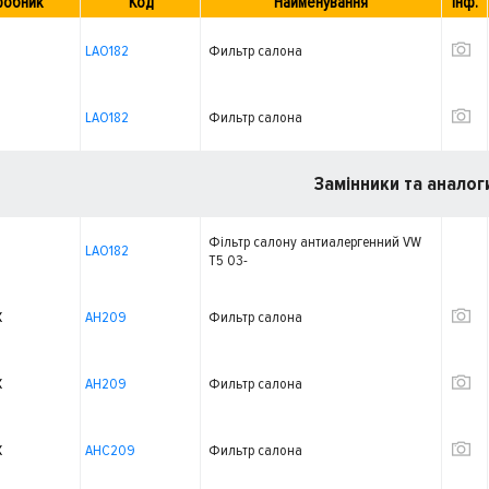
робник
Код
Найменування
Інф.
LAO182
Фильтр салона
LAO182
Фильтр салона
Замінники та аналог
Фільтр салону антиалергенний VW
LAO182
T5 03-
X
AH209
Фильтр салона
X
AH209
Фильтр салона
X
AHC209
Фильтр салона