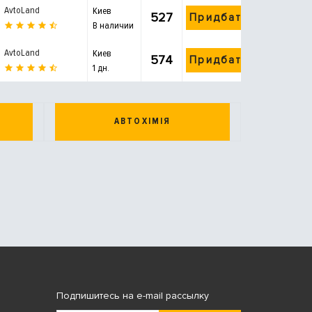
AvtoLand
Киев
527
Придбати
В наличии
AvtoLand
Киев
574
Придбати
1 дн.
АВТОХІМІЯ
Подпишитесь на e-mail рассылку