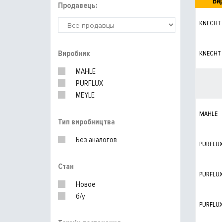
Ви
Продавець:
KNECHT
Виробник
KNECHT
MAHLE
PURFLUX
MEYLE
MAHLE
Тип виробництва
Без аналогов
PURFLU
Стан
PURFLU
Новое
б/у
PURFLU