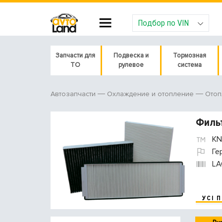
Подбор по VIN
Запчасти для
Подвеска и
Тормозная
ТО
рулевое
система
Автозапчасти
Охлаждение и отопление
Отоп
Фильт
KN
Ге
LA
УСІ 