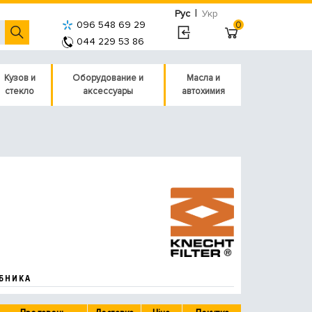
|
Рус
Укр
096 548 69 29
0
044 229 53 86
Кузов и
Оборудование и
Масла и
стекло
аксессуары
автохимия
БНИКА