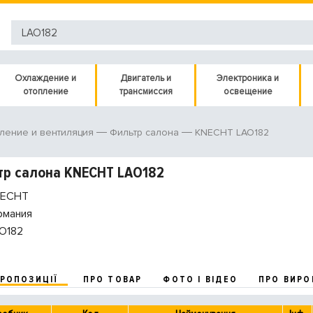
Охлаждение и
Двигатель и
Электроника и
отопление
трансмиссия
освещение
KNECHT LAO182
ление и вентиляция
Фильтр салона
р салона KNECHT LAO182
ECHT
рмания
O182
ПРОПОЗИЦІЇ
ПРО ТОВАР
ФОТО І ВІДЕО
ПРО ВИРО