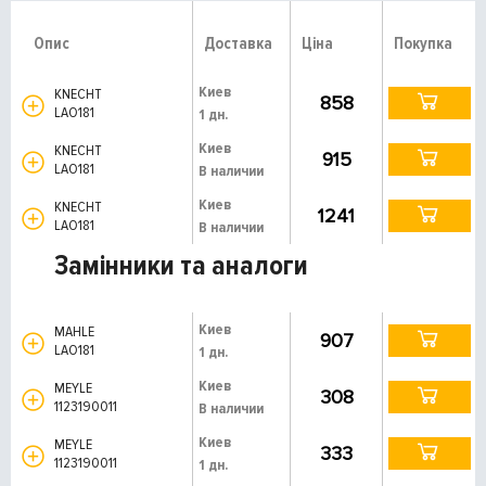
Опис
Доставка
Ціна
Покупка
Киев
KNECHT
858
LAO181
1 дн.
Киев
KNECHT
915
LAO181
В наличии
Киев
KNECHT
1241
LAO181
В наличии
Замінники та аналоги
Киев
MAHLE
907
LAO181
1 дн.
Киев
MEYLE
308
1123190011
В наличии
Киев
MEYLE
333
1123190011
1 дн.