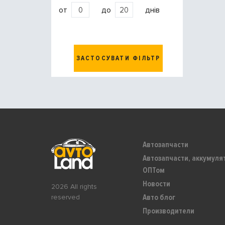
от
до
днів
ЗАСТОСУВАТИ ФІЛЬТР
Автозапчасти
Автозапчасти, аккумуля
ОПТом
Новости
2026 All rights
Авто блог
reserved
Производители