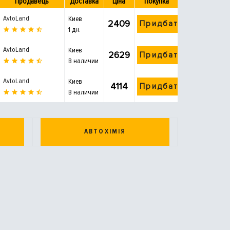
Продавець
Доставка
Ціна
Покупка
AvtoLand
Киев
2409
Придбати
1 дн.
AvtoLand
Киев
2629
Придбати
В наличии
AvtoLand
Киев
4114
Придбати
В наличии
АВТОХІМІЯ