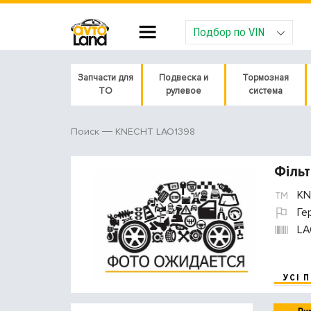
Подбор по VIN
Запчасти для
Подвеска и
Тормозная
ТО
рулевое
система
KNECHT LAO1398
Поиск
Фільт
KN
Ге
LA
УСІ 