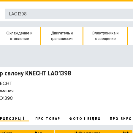
Охлаждение и
Двигатель и
Электроника и
отопление
трансмиссия
освещение
р салону KNECHT LAO1398
ECHT
рмания
O1398
ПРОПОЗИЦІЇ
ПРО ТОВАР
ФОТО І ВІДЕО
ПРО ВИРО