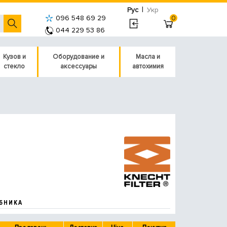
|
Рус
Укр
096 548 69 29
0
044 229 53 86
Кузов и
Оборудование и
Масла и
стекло
аксессуары
автохимия
БНИКА