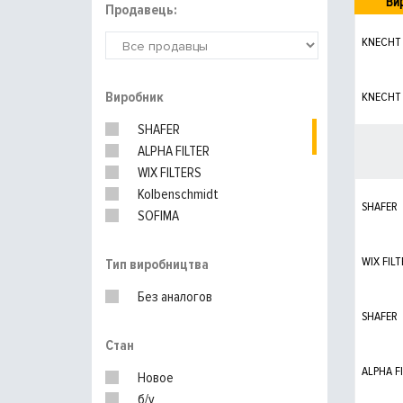
Ви
Продавець:
KNECHT
Виробник
KNECHT
SHAFER
ALPHA FILTER
WIX FILTERS
Kolbenschmidt
SHAFER
SOFIMA
MEYLE
PURFLUX
WIX FILT
Тип виробництва
HENGST
Без аналогов
RENAULT
SHAFER
UFI
Стан
ALPHA F
Новое
б/у