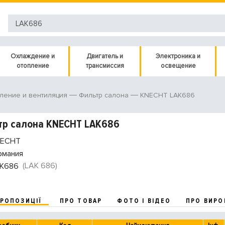
Охлаждение и
Двигатель и
Электроника и
отопление
трансмиссия
освещение
KNECHT LAK686
ление и вентиляция
Фильтр салона
тр салона KNECHT LAK686
ECHT
рмания
(LAK 686)
K686
ПРОПОЗИЦІЇ
ПРО ТОВАР
ФОТО І ВІДЕО
ПРО ВИРО