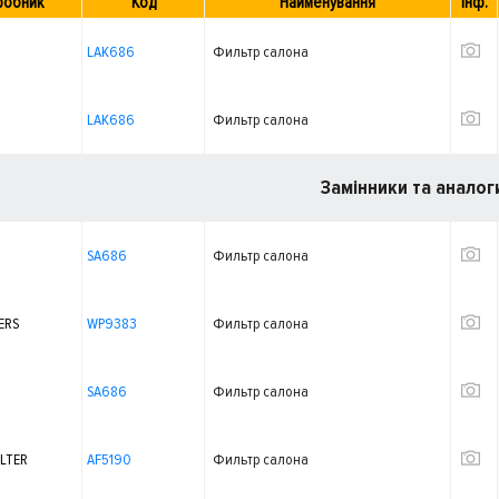
робник
Код
Найменування
Інф.
LAK686
Фильтр салона
LAK686
Фильтр салона
Замінники та аналог
SA686
Фильтр салона
ERS
WP9383
Фильтр салона
SA686
Фильтр салона
ILTER
AF5190
Фильтр салона