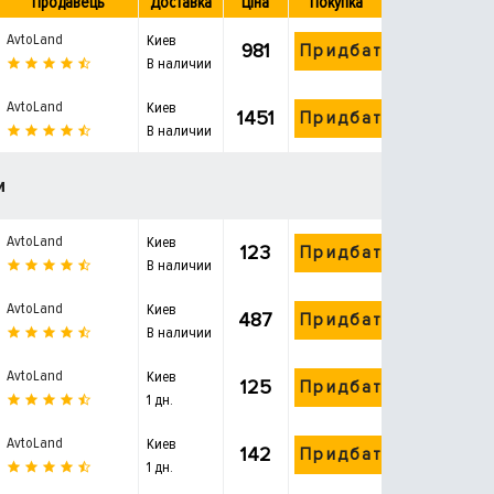
Продавець
Доставка
Ціна
Покупка
AvtoLand
Киев
981
Придбати
В наличии
AvtoLand
Киев
1451
Придбати
В наличии
и
AvtoLand
Киев
123
Придбати
В наличии
AvtoLand
Киев
487
Придбати
В наличии
AvtoLand
Киев
125
Придбати
1 дн.
AvtoLand
Киев
142
Придбати
1 дн.