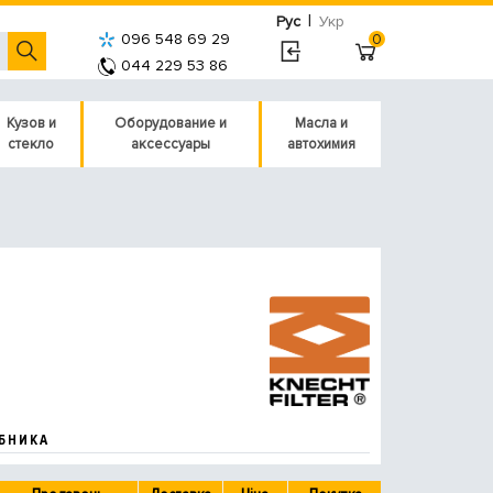
|
Рус
Укр
096 548 69 29
0
044 229 53 86
Кузов и
Оборудование и
Масла и
стекло
аксессуары
автохимия
БНИКА