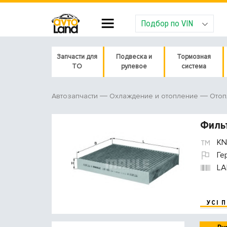
Подбор по VIN
Запчасти для
Подвеска и
Тормозная
ТО
рулевое
система
Автозапчасти
Охлаждение и отопление
Отоп
Филь
KN
Ге
LA
УСІ 