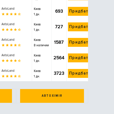
AvtoLand
Киев
693
Придбати
1 дн.
AvtoLand
Киев
727
Придбати
1 дн.
AvtoLand
Киев
1587
Придбати
В наличии
AvtoLand
Киев
2564
Придбати
1 дн.
AvtoLand
Киев
3723
Придбати
1 дн.
АВТОХІМІЯ