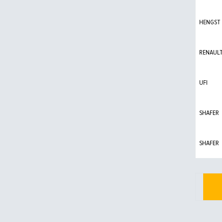
HENGST
RENAUL
UFI
SHAFER
SHAFER