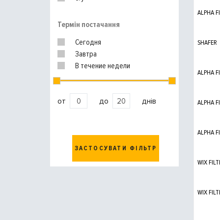
ALPHA F
Термін постачання
Сегодня
SHAFER
Завтра
В течение недели
ALPHA F
от
до
днів
ALPHA F
ALPHA F
ЗАСТОСУВАТИ ФІЛЬТР
WIX FILT
WIX FILT