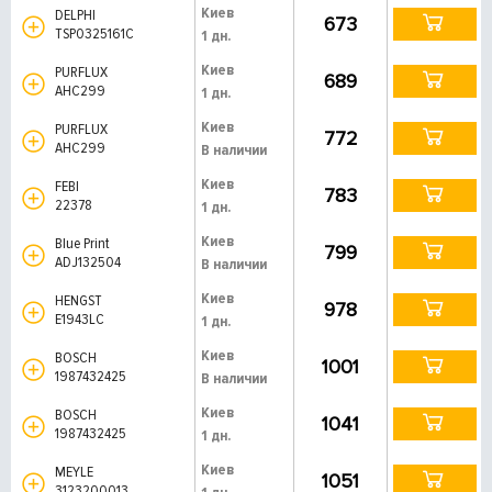
Киев
DELPHI
673
TSP0325161C
1 дн.
Киев
PURFLUX
689
AHC299
1 дн.
Киев
PURFLUX
772
AHC299
В наличии
Киев
FEBI
783
22378
1 дн.
Киев
Blue Print
799
ADJ132504
В наличии
Киев
HENGST
978
E1943LC
1 дн.
Киев
BOSCH
1001
1987432425
В наличии
Киев
BOSCH
1041
1987432425
1 дн.
Киев
MEYLE
1051
3123200013