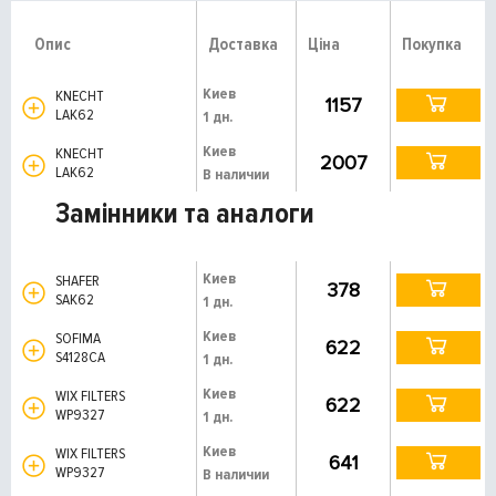
Опис
Доставка
Ціна
Покупка
Киев
KNECHT
1157
LAK62
1 дн.
Киев
KNECHT
2007
LAK62
В наличии
Замінники та аналоги
Киев
SHAFER
378
SAK62
1 дн.
Киев
SOFIMA
622
S4128CA
1 дн.
Киев
WIX FILTERS
622
WP9327
1 дн.
Киев
WIX FILTERS
641
WP9327
В наличии