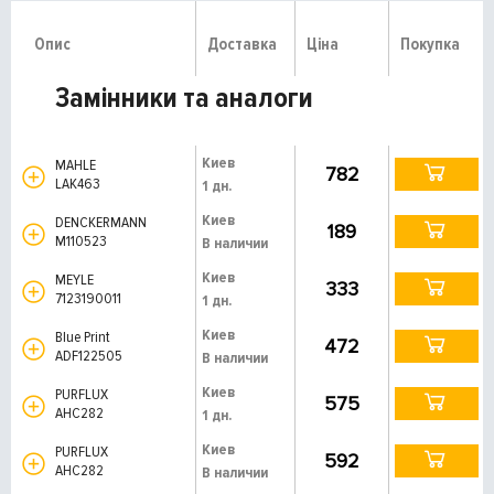
Опис
Доставка
Ціна
Покупка
Замінники та аналоги
Киев
MAHLE
782
LAK463
1 дн.
Киев
DENCKERMANN
189
M110523
В наличии
Киев
MEYLE
333
7123190011
1 дн.
Киев
Blue Print
472
ADF122505
В наличии
Киев
PURFLUX
575
AHC282
1 дн.
Киев
PURFLUX
592
AHC282
В наличии