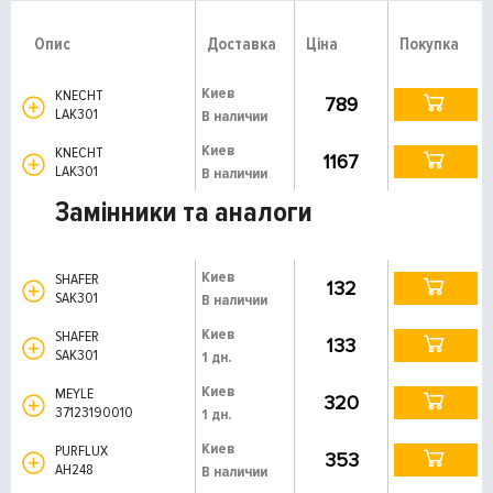
Опис
Доставка
Ціна
Покупка
Киев
KNECHT
789
LAK301
В наличии
Киев
KNECHT
1167
LAK301
В наличии
Замінники та аналоги
Киев
SHAFER
132
SAK301
В наличии
Киев
SHAFER
133
SAK301
1 дн.
Киев
MEYLE
320
37123190010
1 дн.
Киев
PURFLUX
353
AH248
В наличии