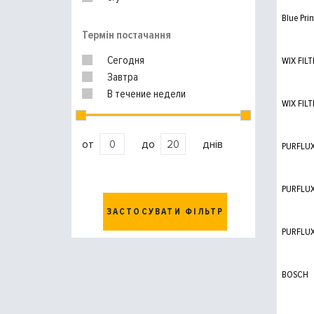
Blue Prin
Термін постачання
Сегодня
WIX FILT
Завтра
В течение недели
WIX FILT
от
до
днів
PURFLU
PURFLU
ЗАСТОСУВАТИ ФІЛЬТР
PURFLU
BOSCH