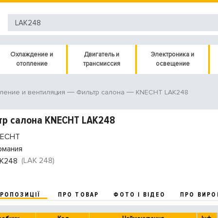
Охлаждение и
Двигатель и
Электроника и
отопление
трансмиссия
освещение
KNECHT LAK248
ление и вентиляция
Фильтр салона
тр салона KNECHT LAK248
ECHT
рмания
(LAK 248)
K248
ПРОПОЗИЦІЇ
ПРО ТОВАР
ФОТО І ВІДЕО
ПРО ВИРО