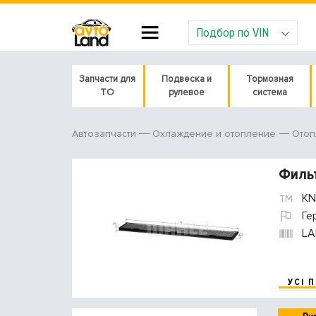
Подбор по VIN
Запчасти для
Подвеска и
Тормозная
ТО
рулевое
система
Автозапчасти
Охлаждение и отопление
Отоп
Филь
KN
Ге
LA
УСІ 