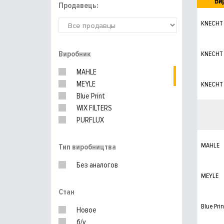
Ви
Продавець:
KNECHT
Виробник
KNECHT
MAHLE
MEYLE
KNECHT
Blue Print
WIX FILTERS
PURFLUX
ALCO
MANN-FILTER
MAHLE
Тип виробництва
HENGST
Без аналогов
BOSCH
MEYLE
UFI
Стан
Blue Prin
Новое
б/у