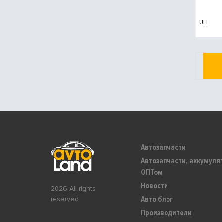
UFI
Автозапчасти
Автозапчасти, аккумуля
ОПТом
Новости
2026 All rights
Авто блог
reserved
Производители