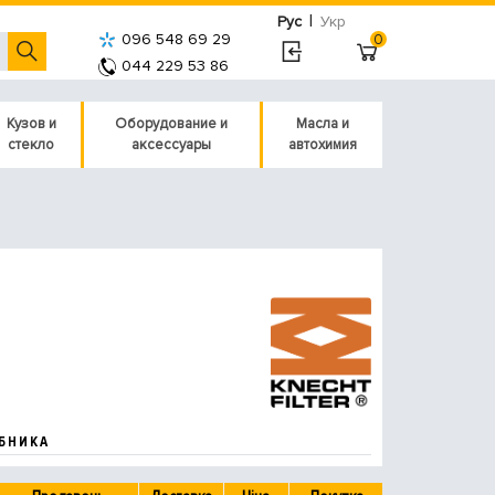
|
Рус
Укр
096 548 69 29
0
044 229 53 86
Кузов и
Оборудование и
Масла и
стекло
аксессуары
автохимия
БНИКА