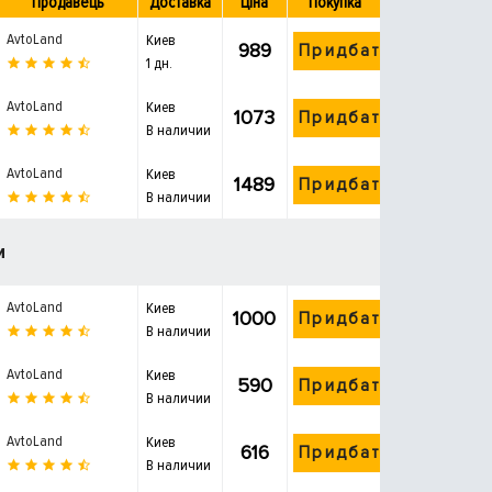
Продавець
Доставка
Ціна
Покупка
AvtoLand
Киев
989
Придбати
1 дн.
AvtoLand
Киев
1073
Придбати
В наличии
AvtoLand
Киев
1489
Придбати
В наличии
и
AvtoLand
Киев
1000
Придбати
В наличии
AvtoLand
Киев
590
Придбати
В наличии
AvtoLand
Киев
616
Придбати
В наличии