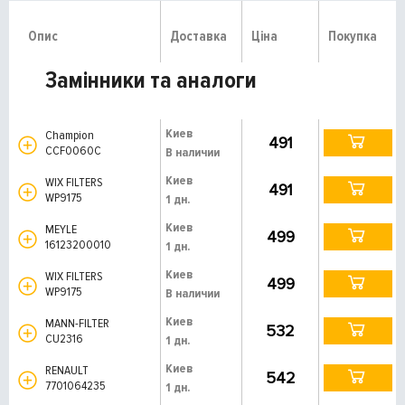
Опис
Доставка
Ціна
Покупка
Замінники та аналоги
Киев
Champion
491
CCF0060C
В наличии
Киев
WIX FILTERS
491
WP9175
1 дн.
Киев
MEYLE
499
16123200010
1 дн.
Киев
WIX FILTERS
499
WP9175
В наличии
Киев
MANN-FILTER
532
CU2316
1 дн.
Киев
RENAULT
542
7701064235
1 дн.