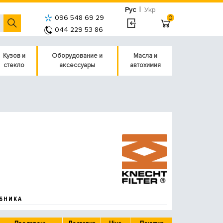
|
Рус
Укр
096 548 69 29
0
044 229 53 86
Кузов и
Оборудование и
Масла и
стекло
аксессуары
автохимия
БНИКА