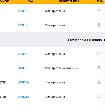
робник
Код
Найменування
Інф.
LAK158
Фильтр салона
LAK158
Фильтр салона
Замінники та аналог
LAK158
Фильтр салона
SAK158
Фильтр салона угольный
ILTER
AF5123A
Фильтр салона
ILTER
AF5123A
Фильтр салона