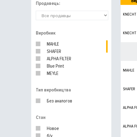
Ви
Продавець:
KNECHT
Виробник
KNECHT
MAHLE
SHAFER
ALPHA FILTER
Blue Print
MAHLE
MEYLE
PURFLUX
WIX FILTERS
SHAFER
Тип виробництва
HENGST
Без аналогов
MANN-FILTER
ALPHA F
BOSCH
Стан
ALPHA F
Новое
б/у