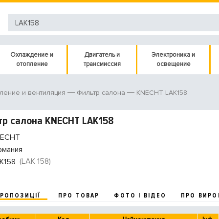
Охлаждение и
Двигатель и
Электроника и
отопление
трансмиссия
освещение
KNECHT LAK158
ление и вентиляция
Фильтр салона
р салона KNECHT LAK158
ECHT
рмания
(LAK 158)
K158
ПРОПОЗИЦІЇ
ПРО ТОВАР
ФОТО І ВІДЕО
ПРО ВИРО