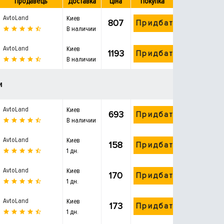
Продавець
Доставка
Ціна
Покупка
AvtoLand
Киев
807
Придбати
В наличии
AvtoLand
Киев
1193
Придбати
В наличии
и
AvtoLand
Киев
693
Придбати
В наличии
AvtoLand
Киев
158
Придбати
1 дн.
AvtoLand
Киев
170
Придбати
1 дн.
AvtoLand
Киев
173
Придбати
1 дн.