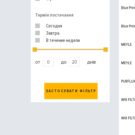
Blue Prin
Термін постачання
Сегодня
Blue Prin
Завтра
В течение недели
MEYLE
от
до
днів
MEYLE
PURFLU
ЗАСТОСУВАТИ ФІЛЬТР
WIX FILT
WIX FILT