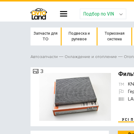
Подбор по VIN
Запчасти для
Подвеска и
Тормозная
ТО
рулевое
система
Автозапчасти
Охлаждение и отопление
Отоп
3
Фильт
KN
Ге
LA
УСІ 