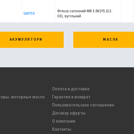
Фільтр салонний MB E (W211) (02-
SAK156
08), вугільний
АКУМУЛЯТОРИ
МАСЛА
Оплата и доставка
торы, моторные масла
Гарантия и возврат
Пользовательское соглашение
Договор оферты
О компании
Контакты