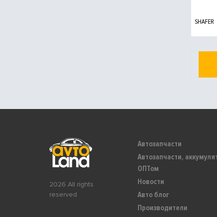
SHAFER
Автозапчасти
Автозапчасти, аккумуля
ОПТом
Новости
2026 All rights
Авто блог
reserved
Производители