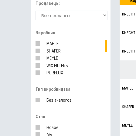
Ви
Продавець:
KNECHT
Виробник
KNECHT
MAHLE
SHAFER
KNECHT
MEYLE
WIX FILTERS
PURFLUX
HENGST
Corteco
MAHLE
Тип виробництва
UFI
Без аналогов
BOSCH
SHAFER
MANN-FILTER
Стан
MERCEDES
MEYLE
Новое
б/у