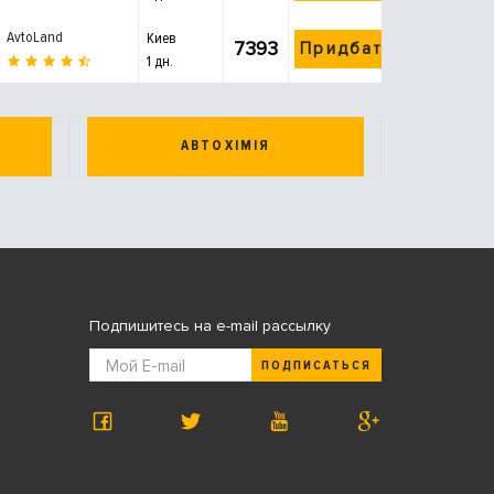
AvtoLand
Киев
7393
Придбати
1 дн.
АВТОХІМІЯ
Подпишитесь на e-mail рассылку
ПОДПИСАТЬСЯ