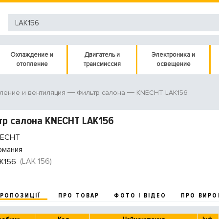
Охлаждение и
Двигатель и
Электроника и
отопление
трансмиссия
освещение
KNECHT LAK156
ление и вентиляция
Фильтр салона
р салона KNECHT LAK156
ECHT
рмания
(LAK 156)
K156
ПРОПОЗИЦІЇ
ПРО ТОВАР
ФОТО І ВІДЕО
ПРО ВИРО