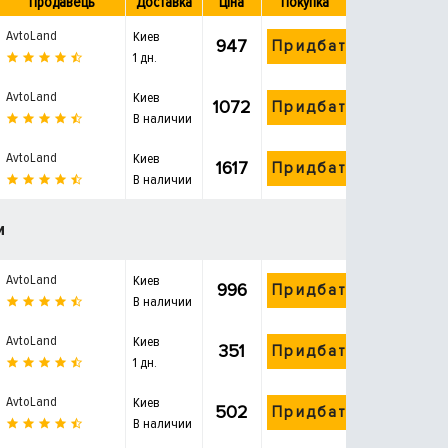
Продавець
Доставка
Ціна
Покупка
AvtoLand
Киев
947
Придбати
1 дн.
AvtoLand
Киев
1072
Придбати
В наличии
AvtoLand
Киев
1617
Придбати
В наличии
и
AvtoLand
Киев
996
Придбати
В наличии
AvtoLand
Киев
351
Придбати
1 дн.
AvtoLand
Киев
502
Придбати
В наличии