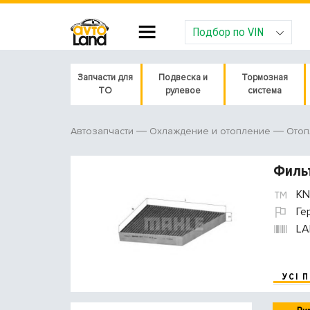
Подбор по VIN
Запчасти для
Подвеска и
Тормозная
ТО
рулевое
система
Автозапчасти
Охлаждение и отопление
Отоп
Фильт
KN
Ге
LA
УСІ 