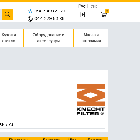
|
Рус
Укр
096 548 69 29
0
044 229 53 86
Кузов и
Оборудование и
Масла и
стекло
аксессуары
автохимия
БНИКА