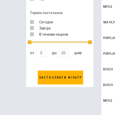
MEYLE
Термін постачання
Сегодня
WIX FILT
Завтра
В течение недели
PURFLU
от
до
днів
PURFLU
BOSCH
ЗАСТОСУВАТИ ФІЛЬТР
BOSCH
MEYLE