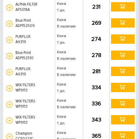
Киев
ALPHA FILTER
231
AF5018A
1 дн.
Киев
Blue Print
269
ADP152509
В наличии
Киев
PURFLUX
274
AH319
1 дн.
Киев
Blue Print
278
ADP152510
В наличии
Киев
PURFLUX
281
AH319
В наличии
Киев
WIX FILTERS
334
WP9113
1 дн.
Киев
WIX FILTERS
336
WP9113
В наличии
Киев
WIX FILTERS
343
WP9113
1 дн.
Киев
Champion
365
CCF0227C