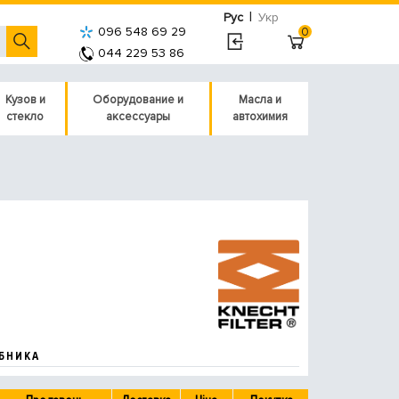
|
Рус
Укр
096 548 69 29
0
044 229 53 86
Кузов и
Оборудование и
Масла и
стекло
аксессуары
автохимия
БНИКА