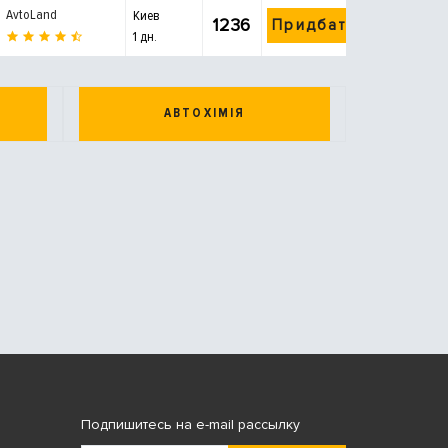
AvtoLand
Киев
1236
Придбати
1 дн.
АВТОХІМІЯ
Подпишитесь на e-mail рассылку