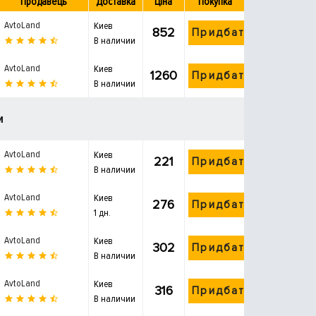
Продавець
Доставка
Ціна
Покупка
AvtoLand
Киев
852
Придбати
В наличии
AvtoLand
Киев
1260
Придбати
В наличии
и
AvtoLand
Киев
221
Придбати
В наличии
AvtoLand
Киев
276
Придбати
1 дн.
AvtoLand
Киев
302
Придбати
В наличии
AvtoLand
Киев
316
Придбати
В наличии