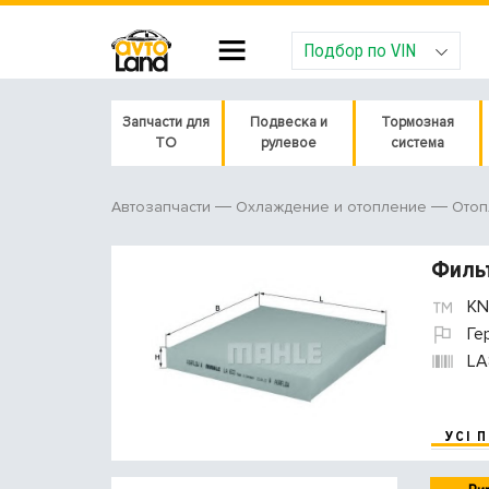
Подбор по VIN
Запчасти для
Подвеска и
Тормозная
ТО
рулевое
система
Автозапчасти
Охлаждение и отопление
Отоп
Фильт
KN
Ге
LA
УСІ 