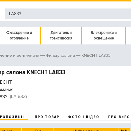
Охлаждение и
Двигатель и
Электроника и
отопление
трансмиссия
освещение
KNECHT LA833
ление и вентиляция
Фильтр салона
р салона KNECHT LA833
ECHT
рмания
(LA 833)
833
ПРОПОЗИЦІЇ
ПРО ТОВАР
ФОТО І ВІДЕО
ПРО ВИРО