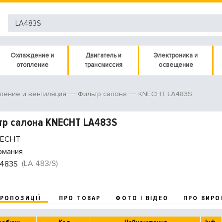
Охлаждение и
Двигатель и
Электроника и
отопление
трансмиссия
освещение
KNECHT LA483S
ление и вентиляция
Фильтр салона
тр салона KNECHT LA483S
ECHT
рмания
(LA 483/S)
483S
ПРОПОЗИЦІЇ
ПРО ТОВАР
ФОТО І ВІДЕО
ПРО ВИРО