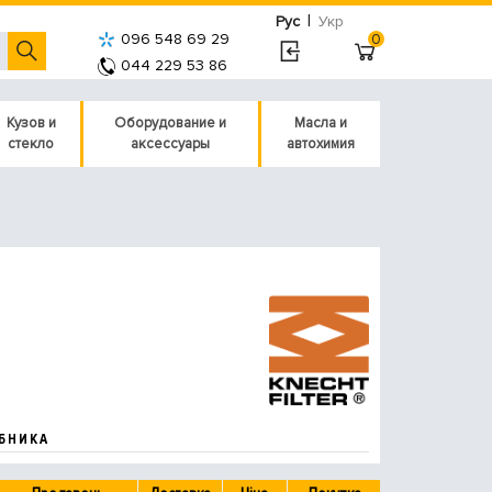
|
Рус
Укр
096 548 69 29
0
044 229 53 86
Кузов и
Оборудование и
Масла и
стекло
аксессуары
автохимия
БНИКА