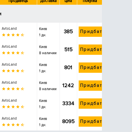
Продавець
Доставка
Ціна
Покупка
и
AvtoLand
Киев
385
Придбати
1 дн.
AvtoLand
Киев
515
Придбати
В наличии
AvtoLand
Киев
801
Придбати
1 дн.
AvtoLand
Киев
1242
Придбати
В наличии
AvtoLand
Киев
3334
Придбати
1 дн.
AvtoLand
Киев
8095
Придбати
1 дн.