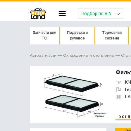
Подбор по VIN
Запчасти для
Подвеска и
Тормозная
ТО
рулевое
система
Автозапчасти
Охлаждение и отопление
Отоп
Филь
KN
Ге
LA
УСІ 