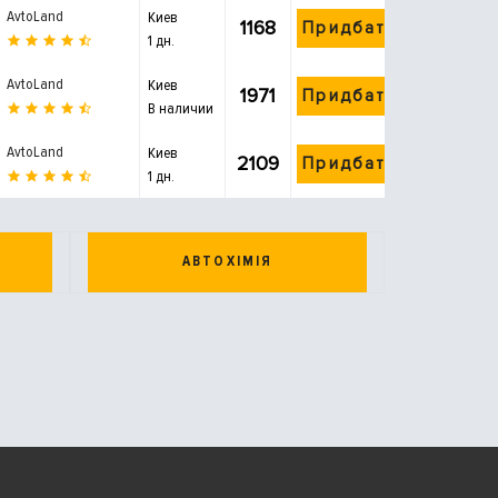
AvtoLand
Киев
1168
Придбати
1 дн.
AvtoLand
Киев
1971
Придбати
В наличии
AvtoLand
Киев
2109
Придбати
1 дн.
АВТОХІМІЯ