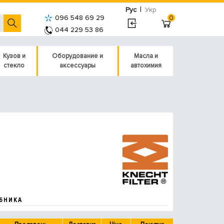
|
Рус
Укр
096 548 69 29
0
044 229 53 86
Кузов и
Оборудование и
Масла и
стекло
аксессуары
автохимия
БНИКА