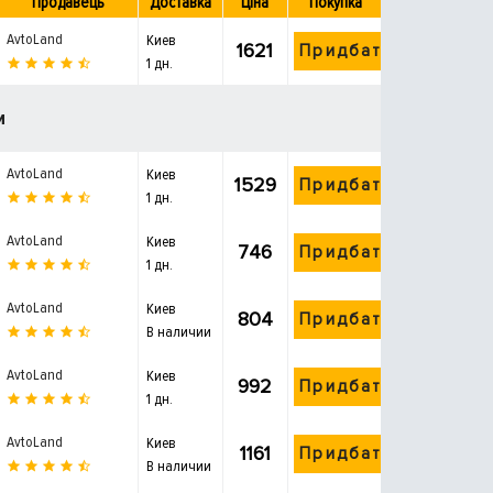
Продавець
Доставка
Ціна
Покупка
AvtoLand
Киев
1621
Придбати
1 дн.
и
AvtoLand
Киев
1529
Придбати
1 дн.
AvtoLand
Киев
746
Придбати
1 дн.
AvtoLand
Киев
804
Придбати
В наличии
AvtoLand
Киев
992
Придбати
1 дн.
AvtoLand
Киев
1161
Придбати
В наличии