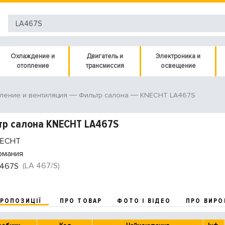
Охлаждение и
Двигатель и
Электроника и
отопление
трансмиссия
освещение
KNECHT LA467S
ление и вентиляция
Фильтр салона
тр салона KNECHT LA467S
ECHT
рмания
(LA 467/S)
467S
ПРОПОЗИЦІЇ
ПРО ТОВАР
ФОТО І ВІДЕО
ПРО ВИРО