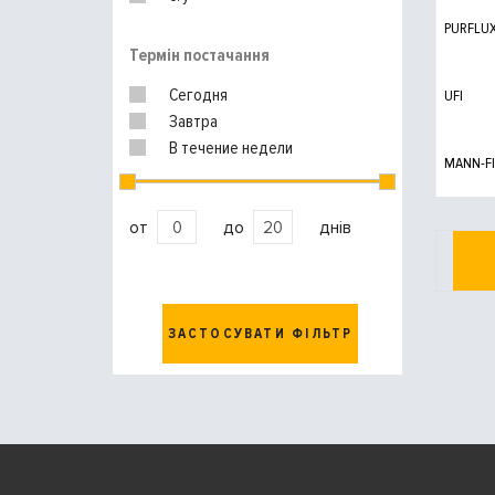
PURFLU
Термін постачання
Сегодня
UFI
Завтра
В течение недели
MANN-FI
от
до
днів
ЗАСТОСУВАТИ ФІЛЬТР