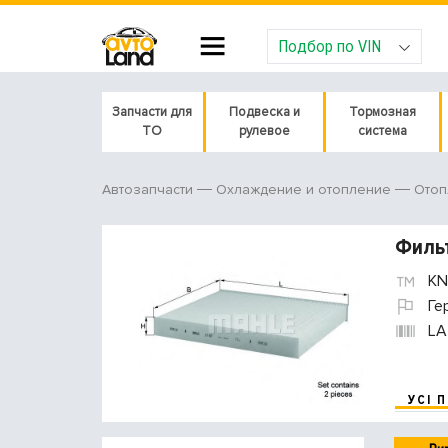
Подбор по VIN
Запчасти для
Подвеска и
Тормозная
ТО
рулевое
система
Автозапчасти
Охлаждение и отопление
Отоп
Филь
KN
Ге
LA
УСІ 