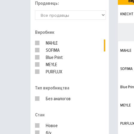
Ви
Продавець:
KNECHT
Виробник
MAHLE
SOFIMA
MAHLE
Blue Print
MEYLE
SOFIMA
PURFLUX
UFI
MANN-FILTER
Blue Prin
Тип виробництва
Без аналогов
MEYLE
Стан
PURFLU
Новое
б/у