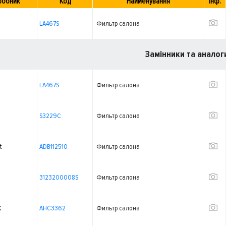
робник
Код
Найменування
Інф.
LA467S
Фильтр салона
Замінники та аналог
LA467S
Фильтр салона
S3229C
Фильтр салона
t
ADB112510
Фильтр салона
3123200008S
Фильтр салона
X
AHC3362
Фильтр салона