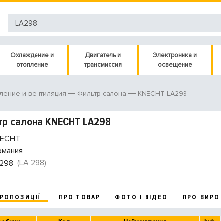
Охлаждение и
Двигатель и
Электроника и
отопление
трансмиссия
освещение
KNECHT LA298
ление и вентиляция
Фильтр салона
тр салона KNECHT LA298
ECHT
рмания
(LA 298)
298
ПРОПОЗИЦІЇ
ПРО ТОВАР
ФОТО І ВІДЕО
ПРО ВИРО