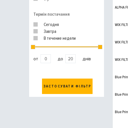
ALPHA F
Термін постачання
Сегодня
WIX FILT
Завтра
В течение недели
WIX FILT
от
до
днів
WIX FILT
Blue Prin
ЗАСТОСУВАТИ ФІЛЬТР
Blue Prin
Blue Prin