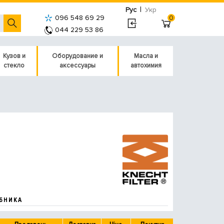
|
Рус
Укр
096 548 69 29
0
044 229 53 86
Кузов и
Оборудование и
Масла и
стекло
аксессуары
автохимия
БНИКА