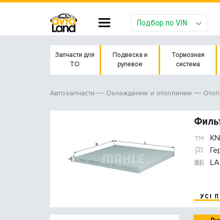
Подбор по VIN
Запчасти для
Подвеска и
Тормозная
ТО
рулевое
система
Автозапчасти
Охлаждение и отопление
Отоп
Филь
KN
Ге
LA
УСІ 