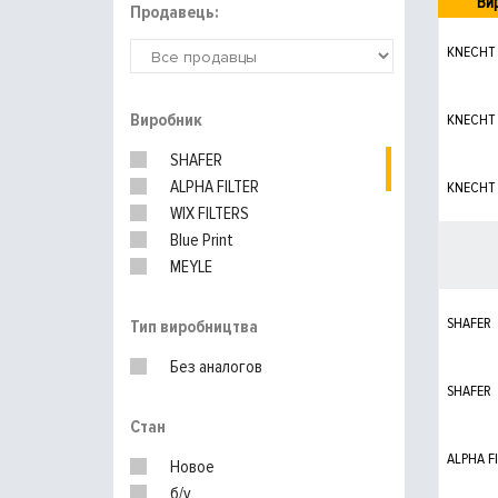
Ви
Продавець:
KNECHT
Виробник
KNECHT
SHAFER
ALPHA FILTER
KNECHT
WIX FILTERS
Blue Print
MEYLE
SOFIMA
PURFLUX
SHAFER
Тип виробництва
BOSCH
Без аналогов
Nipparts
SHAFER
MANN-FILTER
Стан
UFI
ALPHA F
Новое
б/у