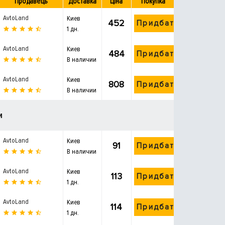
Продавець
Доставка
Ціна
Покупка
AvtoLand
Киев
452
Придбати
1 дн.
AvtoLand
Киев
484
Придбати
В наличии
AvtoLand
Киев
808
Придбати
В наличии
и
AvtoLand
Киев
91
Придбати
В наличии
AvtoLand
Киев
113
Придбати
1 дн.
AvtoLand
Киев
114
Придбати
1 дн.