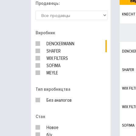
Ви
Продавець:
KNECHT
Виробник
DENCKERMANN
SHAFER
DENCKE
WIX FILTERS
SOFIMA
SHAFER
MEYLE
Blue Print
FEBI
WIX FILT
Тип виробництва
PURFLUX
Без аналогов
BOSCH
WIX FILT
UFI
Стан
MANN-FILTER
SOFIMA
Новое
б/у