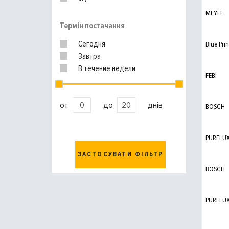
MEYLE
Термін постачання
Сегодня
Blue Prin
Завтра
В течение недели
FEBI
от
до
днів
BOSCH
PURFLU
ЗАСТОСУВАТИ ФІЛЬТР
BOSCH
PURFLU