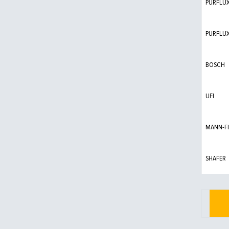
PURFLU
PURFLU
BOSCH
UFI
MANN-FI
SHAFER