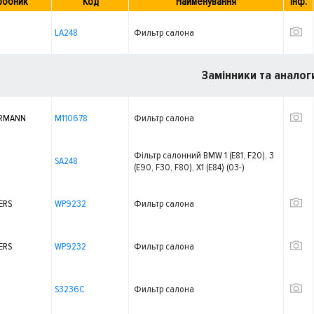
робник
Код
Найменування
Інф.
LA248
Фильтр салона
Замінники та аналог
RMANN
M110678
Фильтр салона
Фільтр салонний BMW 1 (E81, F20), 3
SA248
(E90, F30, F80), X1 (E84) (03-)
ERS
WP9232
Фильтр салона
ERS
WP9232
Фильтр салона
S3236C
Фильтр салона