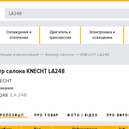
Охлаждение и
Двигатель и
Электроника и
отопление
трансмиссия
освещение
KNECHT LA248
ление и вентиляция
Фильтр салона
тр салона KNECHT LA248
ECHT
рмания
(LA 248)
248
ПРОПОЗИЦІЇ
ПРО ТОВАР
ФОТО І ВІДЕО
ПРО ВИРО