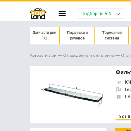
Подбор по VIN
Запчасти для
Подвеска и
Тормозная
ТО
рулевое
система
Автозапчасти
Охлаждение и отопление
Отоп
Филь
KN
Ге
LA
УСІ 