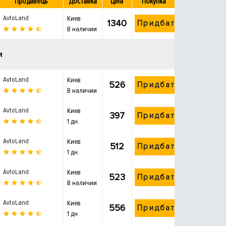
Продавець
Доставка
Ціна
Покупка
AvtoLand
Киев
1340
Придбати
В наличии
и
AvtoLand
Киев
526
Придбати
В наличии
AvtoLand
Киев
397
Придбати
1 дн.
AvtoLand
Киев
512
Придбати
1 дн.
AvtoLand
Киев
523
Придбати
В наличии
AvtoLand
Киев
556
Придбати
1 дн.