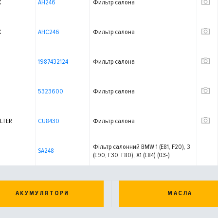
X
AH246
Фильтр салона
X
AHC246
Фильтр салона
1987432124
Фильтр салона
5323600
Фильтр салона
LTER
CU8430
Фильтр салона
Фільтр салонний BMW 1 (E81, F20), 3
SA248
(E90, F30, F80), X1 (E84) (03-)
АКУМУЛЯТОРИ
МАСЛА