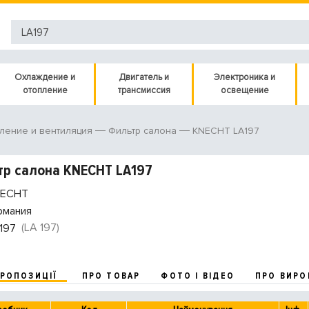
Охлаждение и
Двигатель и
Электроника и
отопление
трансмиссия
освещение
KNECHT LA197
ление и вентиляция
Фильтр салона
р салона KNECHT LA197
ECHT
рмания
(LA 197)
197
ПРОПОЗИЦІЇ
ПРО ТОВАР
ФОТО І ВІДЕО
ПРО ВИРО