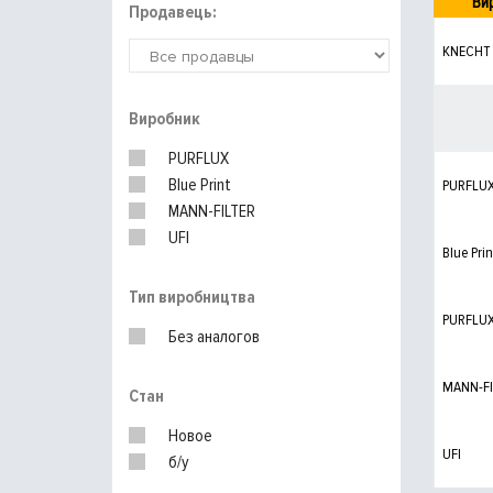
Ви
Продавець:
KNECHT
Виробник
PURFLUX
Blue Print
PURFLU
MANN-FILTER
UFI
Blue Prin
Тип виробництва
PURFLU
Без аналогов
MANN-FI
Стан
Новое
UFI
б/у