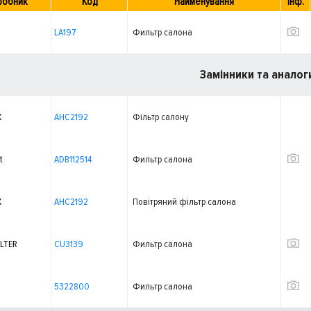
робник
Код
Найменування
Інф.
LA197
Фильтр салона
Замінники та аналог
X
AHC2192
Фільтр салону
t
ADB112514
Фильтр салона
X
AHC2192
Повітряний фільтр салона
LTER
CU3139
Фильтр салона
5322800
Фильтр салона