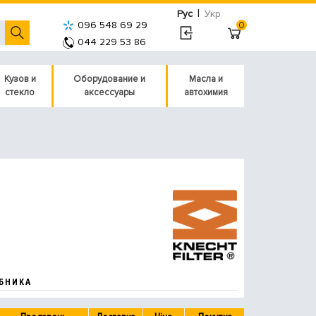
|
Рус
Укр
096 548 69 29
0
044 229 53 86
Кузов и
Оборудование и
Масла и
стекло
аксессуары
автохимия
БНИКА