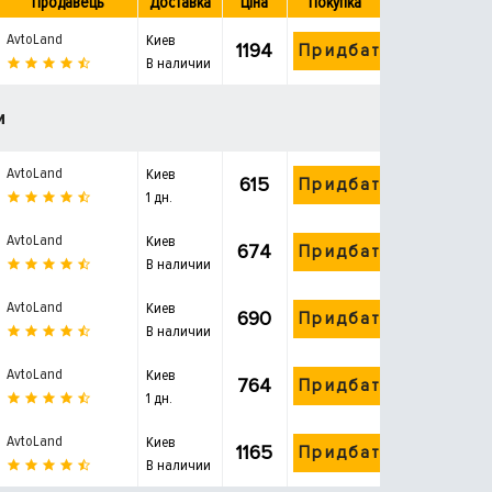
Продавець
Доставка
Ціна
Покупка
AvtoLand
Киев
1194
Придбати
В наличии
и
AvtoLand
Киев
615
Придбати
1 дн.
AvtoLand
Киев
674
Придбати
В наличии
AvtoLand
Киев
690
Придбати
В наличии
AvtoLand
Киев
764
Придбати
1 дн.
AvtoLand
Киев
1165
Придбати
В наличии