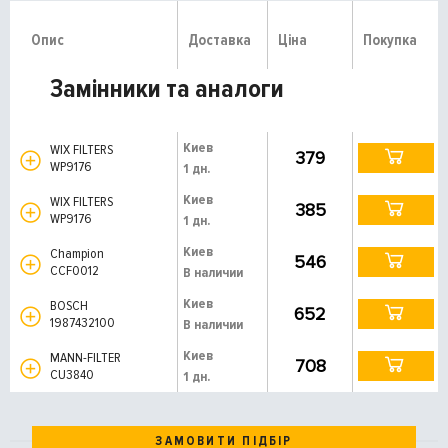
Опис
Доставка
Ціна
Покупка
Замінники та аналоги
Киев
WIX FILTERS
379
WP9176
1 дн.
Киев
WIX FILTERS
385
WP9176
1 дн.
Киев
Champion
546
CCF0012
В наличии
Киев
BOSCH
652
1987432100
В наличии
Киев
MANN-FILTER
708
CU3840
1 дн.
ЗАМОВИТИ ПІДБІР