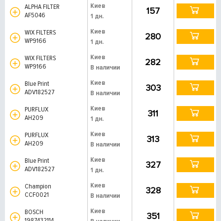
Киев
ALPHA FILTER
157
AF5046
1 дн.
Киев
WIX FILTERS
280
WP9166
1 дн.
Киев
WIX FILTERS
282
WP9166
В наличии
Киев
Blue Print
303
ADV182527
В наличии
Киев
PURFLUX
311
AH209
1 дн.
Киев
PURFLUX
313
AH209
В наличии
Киев
Blue Print
327
ADV182527
1 дн.
Киев
Champion
328
CCF0021
В наличии
Киев
BOSCH
351
1987432114