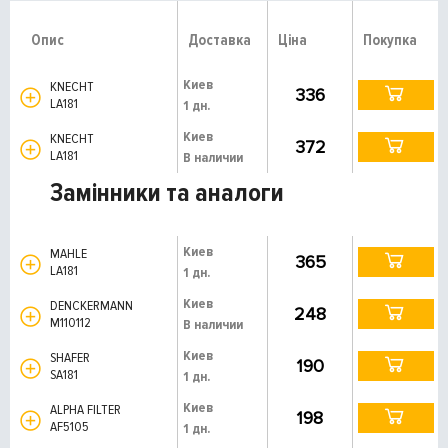
Опис
Доставка
Ціна
Покупка
Киев
KNECHT
336
LA181
1 дн.
Киев
KNECHT
372
LA181
В наличии
Замінники та аналоги
Киев
MAHLE
365
LA181
1 дн.
Киев
DENCKERMANN
248
M110112
В наличии
Киев
SHAFER
190
SA181
1 дн.
Киев
ALPHA FILTER
198
AF5105
1 дн.