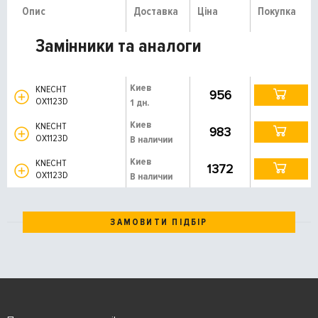
Опис
Доставка
Ціна
Покупка
Замінники та аналоги
Киев
KNECHT
956
OX1123D
1 дн.
Киев
KNECHT
983
OX1123D
В наличии
Киев
KNECHT
1372
OX1123D
В наличии
ЗАМОВИТИ ПІДБІР