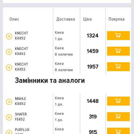
Опис
Доставка
Ціна
Покупка
Киев
KNECHT
1324
KX492
1 дн.
Киев
KNECHT
1459
KX492
В наличии
Киев
KNECHT
1957
KX492
В наличии
Замінники та аналоги
Киев
MAHLE
1448
KX492
1 дн.
Киев
SHAFER
319
FE492
1 дн.
Киев
PURFLUX
915