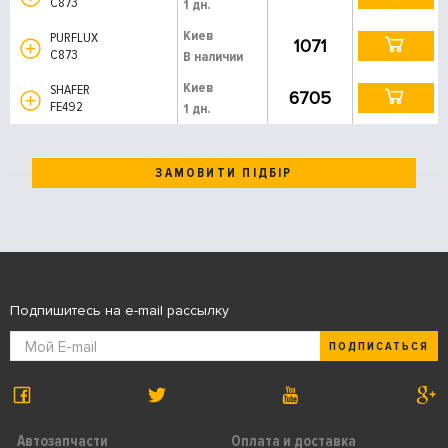
C873
1 дн.
Киев
PURFLUX
1071
C873
В наличии
Киев
SHAFER
6705
FE492
1 дн.
ЗАМОВИТИ ПІДБІР
Подпишитесь на e-mail рассылку
ПОДПИСАТЬСЯ
Автозапчасти
Оплата и доставка