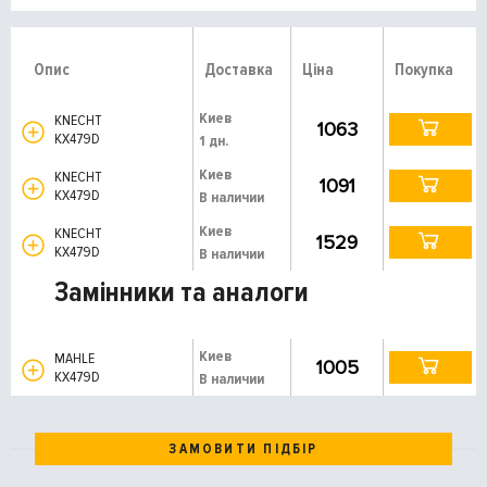
Опис
Доставка
Ціна
Покупка
Киев
KNECHT
1063
KX479D
1 дн.
Киев
KNECHT
1091
KX479D
В наличии
Киев
KNECHT
1529
KX479D
В наличии
Замінники та аналоги
Киев
MAHLE
1005
KX479D
В наличии
ЗАМОВИТИ ПІДБІР