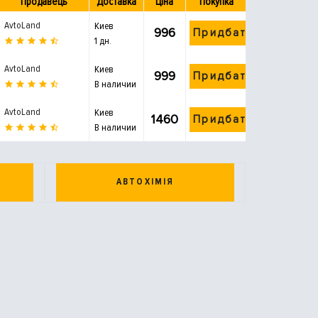
Продавець
Доставка
Ціна
Покупка
AvtoLand
Киев
996
Придбати
1 дн.
AvtoLand
Киев
999
Придбати
В наличии
AvtoLand
Киев
1460
Придбати
В наличии
АВТОХІМІЯ