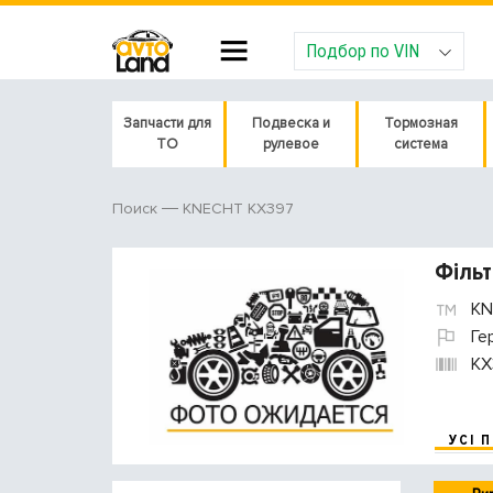
Подбор по VIN
Запчасти для
Подвеска и
Тормозная
ТО
рулевое
система
KNECHT KX397
Поиск
Фільт
KN
Ге
KX
УСІ 