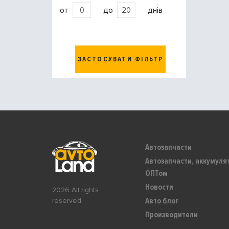
от
до
днів
ЗАСТОСУВАТИ ФІЛЬТР
Автозапчасти
Автозапчасти, аккумуля
ОПТом
Новости
2026 All rights
Авто блог
reserved
Производители