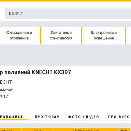
Охлаждение и
Двигатель и
Электроника и
отопление
трансмиссия
освещение
р паливний KNECHT KX397
ECHT
рмания
397
ПРОПОЗИЦІЇ
ПРО ТОВАР
ФОТО І ВІДЕО
ПРО ВИРО