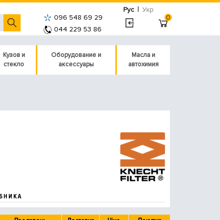
|
Рус
Укр
096 548 69 29
0
044 229 53 86
Кузов и
Оборудование и
Масла и
стекло
аксессуары
автохимия
БНИКА