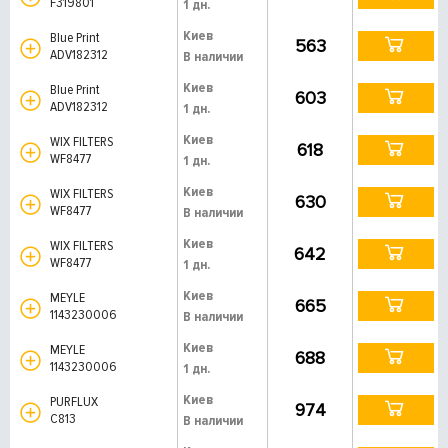
F319801
1 дн.
Киев
Blue Print
563
ADV182312
В наличии
Киев
Blue Print
603
ADV182312
1 дн.
Киев
WIX FILTERS
618
WF8477
1 дн.
Киев
WIX FILTERS
630
WF8477
В наличии
Киев
WIX FILTERS
642
WF8477
1 дн.
Киев
MEYLE
665
1143230006
В наличии
Киев
MEYLE
688
1143230006
1 дн.
Киев
PURFLUX
974
C813
В наличии