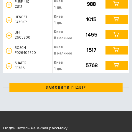
Киев
PURFLUX
988
C813
1 дн.
Киев
HENGST
1015
E439KP
1 дн.
Киев
UFI
1455
2603800
В наличии
Киев
BOSCH
1517
F026402820
В наличии
Киев
SHAFER
5768
FE386
1 дн.
ЗАМОВИТИ ПІДБІР
Подпишитесь на e-mail рассылку