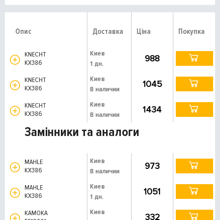
Опис
Доставка
Ціна
Покупка
Киев
KNECHT
988
KX386
1 дн.
Киев
KNECHT
1045
KX386
В наличии
Киев
KNECHT
1434
KX386
В наличии
Замінники та аналоги
Киев
MAHLE
973
KX386
В наличии
Киев
MAHLE
1051
KX386
1 дн.
Киев
KAMOKA
332