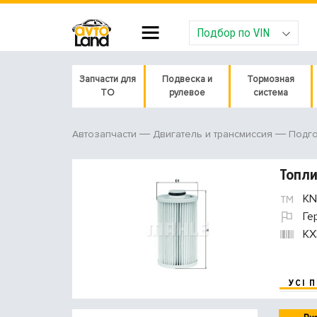
Подбор по VIN
Запчасти для
Подвеска и
Тормозная
ТО
рулевое
система
Автозапчасти
Двигатель и трансмиссия
Подго
Топл
KN
Ге
KX
УСІ 