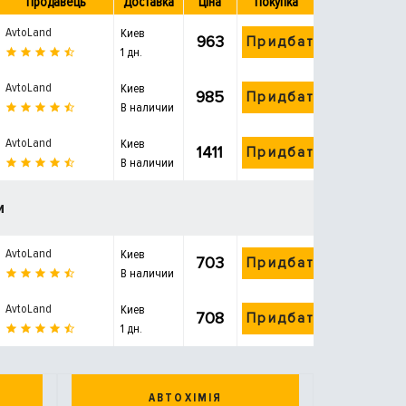
Продавець
Доставка
Ціна
Покупка
AvtoLand
Киев
963
Придбати
1 дн.
AvtoLand
Киев
985
Придбати
В наличии
AvtoLand
Киев
1411
Придбати
В наличии
и
AvtoLand
Киев
703
Придбати
В наличии
AvtoLand
Киев
708
Придбати
1 дн.
АВТОХІМІЯ