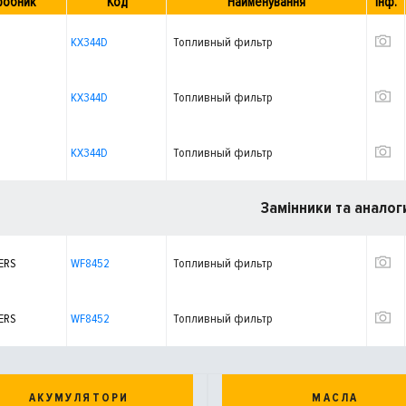
робник
Код
Найменування
Інф.
KX344D
Топливный фильтр
KX344D
Топливный фильтр
KX344D
Топливный фильтр
Замінники та аналог
ERS
WF8452
Топливный фильтр
ERS
WF8452
Топливный фильтр
АКУМУЛЯТОРИ
МАСЛА