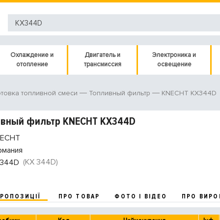
Охлаждение и
Двигатель и
Электроника и
отопление
трансмиссия
освещение
KNECHT KX344D
товка топливной смеси
Топливный фильтр
ивный фильтр KNECHT KX344D
ECHT
рмания
(KX 344D)
344D
ПРОПОЗИЦІЇ
ПРО ТОВАР
ФОТО І ВІДЕО
ПРО ВИРО