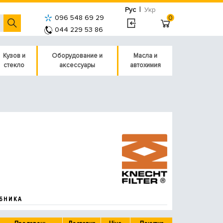
|
Рус
Укр
096 548 69 29
0
044 229 53 86
Кузов и
Оборудование и
Масла и
стекло
аксессуары
автохимия
БНИКА