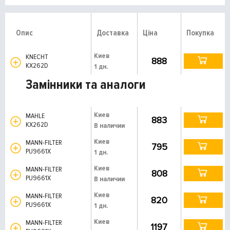
Опис
Доставка
Ціна
Покупка
Киев
KNECHT
888
KX262D
1 дн.
Замінники та аналоги
Киев
MAHLE
883
KX262D
В наличии
Киев
MANN-FILTER
795
PU9661X
1 дн.
Киев
MANN-FILTER
808
PU9661X
В наличии
Киев
MANN-FILTER
820
PU9661X
1 дн.
Киев
MANN-FILTER
1197