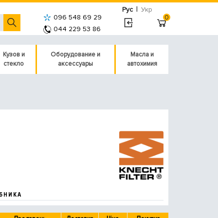
|
Рус
Укр
096 548 69 29
0
044 229 53 86
Кузов и
Оборудование и
Масла и
стекло
аксессуары
автохимия
БНИКА