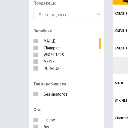
Ви
Продавець:
KNECHT
Виробник
KNECHT
MAHLE
Champion
KNECHT
WIX FILTERS
MEYLE
PURFLUX
HENGST
UFI
MAHLE
Тип виробництва
BOSCH
Без аналогов
MANN-FILTER
WIX FILT
SHAFER
Стан
Champi
Новое
б/у