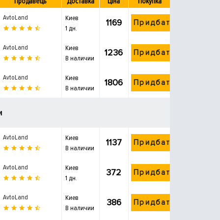
Продавець
Доставка
Ціна
Покупка
AvtoLand
Киев
1169
Придбати
1 дн.
AvtoLand
Киев
1236
Придбати
В наличии
AvtoLand
Киев
1806
Придбати
В наличии
и
AvtoLand
Киев
1137
Придбати
В наличии
AvtoLand
Киев
372
Придбати
1 дн.
AvtoLand
Киев
386
Придбати
В наличии