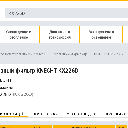
Охлаждение и
Двигатель и
Электроника и
отопление
трансмиссия
освещение
KNECHT KX226D
товка топливной смеси
Топливный фильтр
ивный фильтр KNECHT KX226D
ECHT
рмания
(KX 226D)
226D
ПРОПОЗИЦІЇ
ПРО ТОВАР
ФОТО І ВІДЕО
ПРО ВИРО