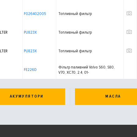
F026402005
Топливный фильтр
LTER
PU823X
Топливный фильтр
LTER
PU823X
Топливный фильтр
Фільтр паливний Volvo S60, S80,
FE226D
V70, XC70, 2.4, 01-
АКУМУЛЯТОРИ
МАСЛА