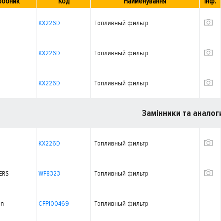
робник
Код
Найменування
Інф.
KX226D
Топливный фильтр
KX226D
Топливный фильтр
KX226D
Топливный фильтр
Замінники та аналог
KX226D
Топливный фильтр
ERS
WF8323
Топливный фильтр
on
CFF100469
Топливный фильтр