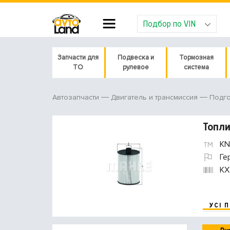
Подбор по VIN
Запчасти для
Подвеска и
Тормозная
ТО
рулевое
система
Автозапчасти
Двигатель и трансмиссия
Подго
Топл
KN
Ге
KX
УСІ 