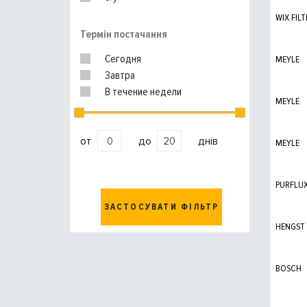
WIX FILT
Термін постачання
Сегодня
MEYLE
Завтра
В течение недели
MEYLE
от
до
днів
MEYLE
PURFLU
ЗАСТОСУВАТИ ФІЛЬТР
HENGST
BOSCH