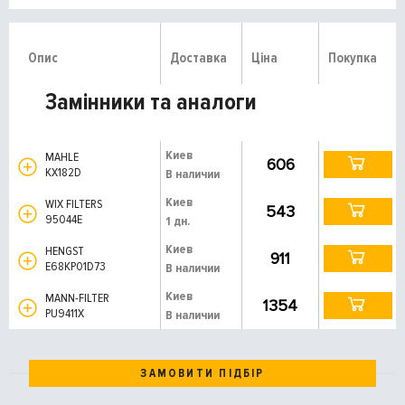
Опис
Доставка
Ціна
Покупка
Замінники та аналоги
Киев
MAHLE
606
KX182D
В наличии
Киев
WIX FILTERS
543
95044E
1 дн.
Киев
HENGST
911
E68KP01D73
В наличии
Киев
MANN-FILTER
1354
PU9411X
В наличии
ЗАМОВИТИ ПІДБІР