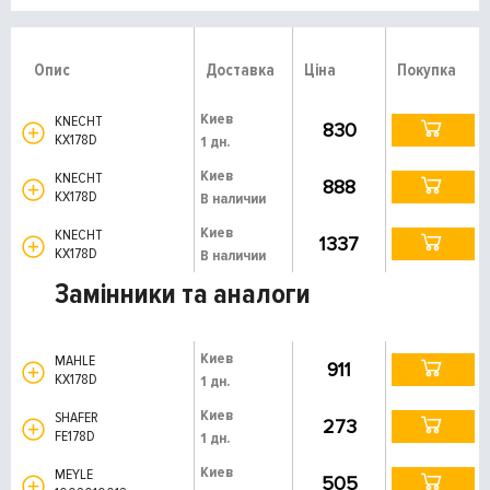
Опис
Доставка
Ціна
Покупка
Киев
KNECHT
830
KX178D
1 дн.
Киев
KNECHT
888
KX178D
В наличии
Киев
KNECHT
1337
KX178D
В наличии
Замінники та аналоги
Киев
MAHLE
911
KX178D
1 дн.
Киев
SHAFER
273
FE178D
1 дн.
Киев
MEYLE
505