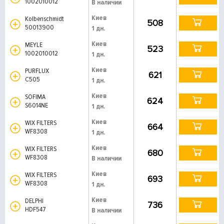
1002010012
В наличии
Киев
Kolbenschmidt
508
50013900
1 дн.
Киев
MEYLE
523
1002010012
1 дн.
Киев
PURFLUX
621
C505
1 дн.
Киев
SOFIMA
624
S6014NE
1 дн.
Киев
WIX FILTERS
664
WF8308
1 дн.
Киев
WIX FILTERS
680
WF8308
В наличии
Киев
WIX FILTERS
693
WF8308
1 дн.
Киев
DELPHI
736
HDF547
В наличии