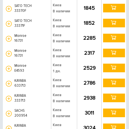
Киев
SATO TECH
1845
33370F
В наличии
Киев
SATO TECH
1852
33371F
В наличии
Киев
Monroe
2285
16731
В наличии
Киев
Monroe
2317
16731
В наличии
Киев
Monroe
2529
E4593
1 дн.
Киев
KAYABA
2786
633713
В наличии
Киев
KAYABA
2938
333713
В наличии
Киев
SACHS
3011
200954
В наличии
Киев
KAYABA
3024