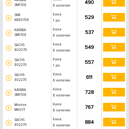
490
SM1708
В наличии
Киев
SNR
529
KB65708
1 дн.
Киев
KAYABA
537
SM1708
В наличии
Киев
SACHS
549
802070
В наличии
Киев
SACHS
557
802270
1 дн.
Киев
SACHS
611
802270
В наличии
Киев
KAYABA
728
SM1708
В наличии
Киев
Monroe
767
MK077
В наличии
Киев
SACHS
884
802270
В наличии