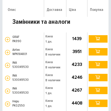
Опис
Доставка
Ціна
Покупка
Замінники та аналоги
Киев
GRAF
1439
PA990
1 дн.
Киев
Airtex
3951
WPK184801
В наличии
Киев
INA
4233
530049530
В наличии
Киев
INA
4246
530049530
В наличии
Киев
INA
4267
530049530
1 дн.
Киев
Hepu
4408
PK02550
1 дн.