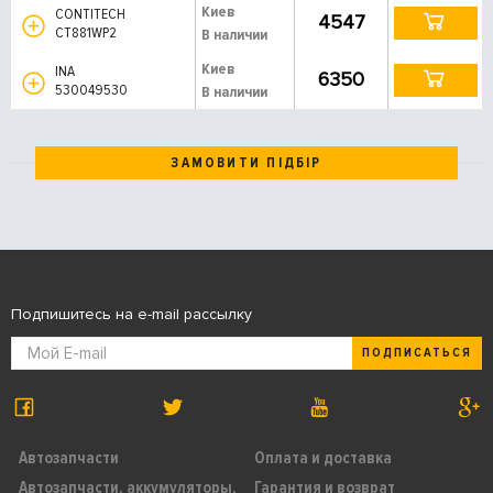
Киев
CONTITECH
4547
CT881WP2
В наличии
Киев
INA
6350
530049530
В наличии
ЗАМОВИТИ ПІДБІР
Подпишитесь на e-mail рассылку
ПОДПИСАТЬСЯ
Автозапчасти
Оплата и доставка
Автозапчасти, аккумуляторы,
Гарантия и возврат