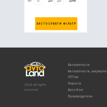
от
до
днів
ЗАСТОСУВАТИ ФІЛЬТР
Автозапчасти
Автозапчасти, аккумуля
ОПТом
Новости
2026 All rights
Авто блог
reserved
Производители