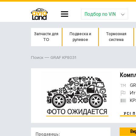
Подбор по VIN
Запчасти для
Подвеска и
Тормозная
ТО
рулевое
система
GRAF KP8031
Поиск
Компл
GR
Ит
KP
УСІ 
Ви
Продавець: