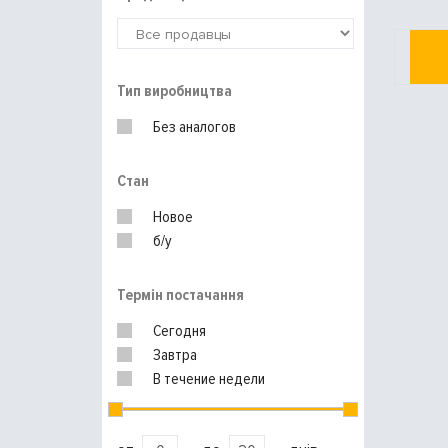
Тип виробництва
Без аналогов
Стан
Новое
б/у
Термін постачання
Сегодня
Завтра
В течение недели