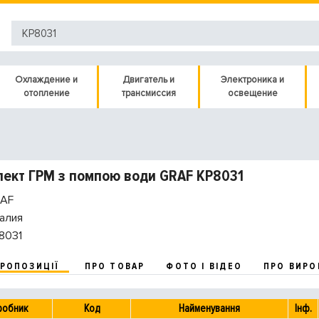
Охлаждение и
Двигатель и
Электроника и
отопление
трансмиссия
освещение
ект ГРМ з помпою води GRAF KP8031
AF
алия
8031
ПРОПОЗИЦІЇ
ПРО ТОВАР
ФОТО І ВІДЕО
ПРО ВИРО
робник
Код
Найменування
Інф.