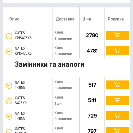
Опис
Доставка
Ціна
Покупка
Киев
GATES
2780
KP15473XS
В наличии
Киев
GATES
4781
KP15473XS
В наличии
Замінники та аналоги
Киев
GATES
517
T41155
В наличии
Киев
GATES
541
5473XS
1 дн.
Киев
GATES
729
T41155
В наличии
Киев
GATES
797