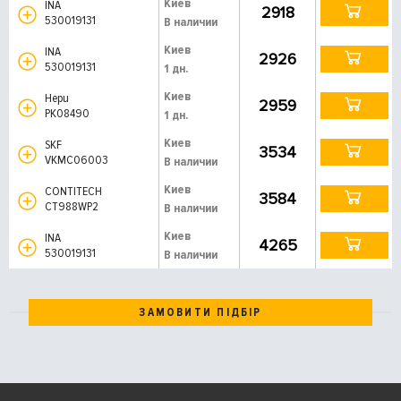
Киев
INA
2918
530019131
В наличии
Киев
INA
2926
530019131
1 дн.
Киев
Hepu
2959
PK08490
1 дн.
Киев
SKF
3534
VKMC06003
В наличии
Киев
CONTITECH
3584
CT988WP2
В наличии
Киев
INA
4265
530019131
В наличии
ЗАМОВИТИ ПІДБІР