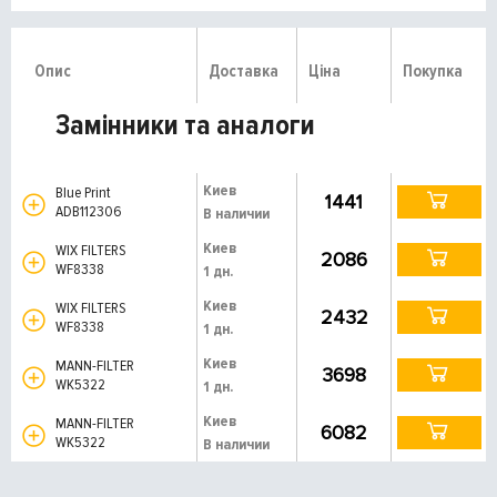
Опис
Доставка
Ціна
Покупка
Замінники та аналоги
Киев
Blue Print
1441
ADB112306
В наличии
Киев
WIX FILTERS
2086
WF8338
1 дн.
Киев
WIX FILTERS
2432
WF8338
1 дн.
Киев
MANN-FILTER
3698
WK5322
1 дн.
Киев
MANN-FILTER
6082
WK5322
В наличии