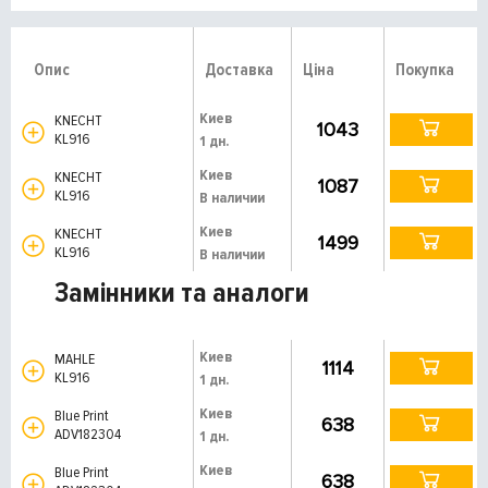
Опис
Доставка
Ціна
Покупка
Киев
KNECHT
1043
KL916
1 дн.
Киев
KNECHT
1087
KL916
В наличии
Киев
KNECHT
1499
KL916
В наличии
Замінники та аналоги
Киев
MAHLE
1114
KL916
1 дн.
Киев
Blue Print
638
ADV182304
1 дн.
Киев
Blue Print
638