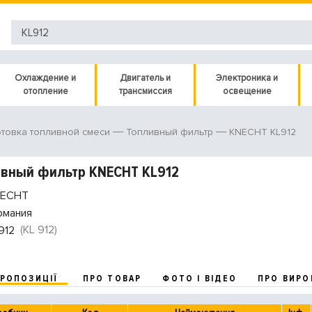
Охлаждение и
Двигатель и
Электроника и
отопление
трансмиссия
освещение
KNECHT KL912
товка топливной смеси
Топливный фильтр
ивный фильтр KNECHT KL912
ECHT
рмания
(KL 912)
912
ПРОПОЗИЦІЇ
ПРО ТОВАР
ФОТО І ВІДЕО
ПРО ВИРО