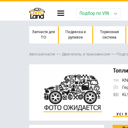
Подбор по VIN
Запчасти для
Подвеска и
Тормозная
ТО
рулевое
система
Автозапчасти
Двигатель и трансмиссия
Подго
Топл
KN
Ге
KL
УСІ 