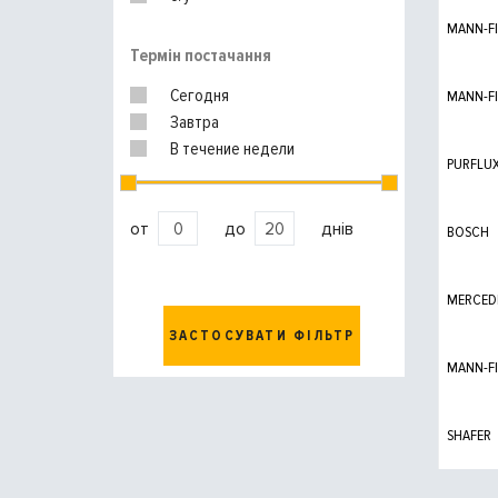
MANN-FI
Термін постачання
Сегодня
MANN-FI
Завтра
В течение недели
PURFLU
от
до
днів
BOSCH
MERCED
ЗАСТОСУВАТИ ФІЛЬТР
MANN-FI
SHAFER