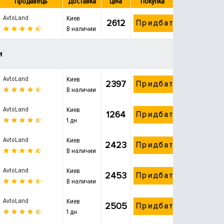
Продавець
Доставка
Ціна
Покупка
AvtoLand
Киев
2612
Придбати
В наличии
и
AvtoLand
Киев
2397
Придбати
В наличии
AvtoLand
Киев
1264
Придбати
1 дн.
AvtoLand
Киев
2423
Придбати
В наличии
AvtoLand
Киев
2453
Придбати
В наличии
AvtoLand
Киев
2505
Придбати
1 дн.