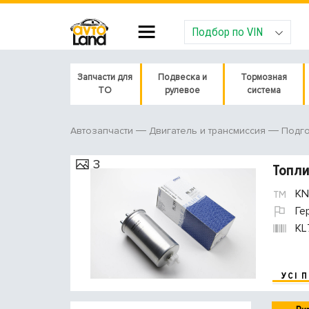
Подбор по VIN
Запчасти для
Подвеска и
Тормозная
ТО
рулевое
система
Автозапчасти
Двигатель и трансмиссия
Подго
3
Топл
KN
Ге
KL
УСІ 