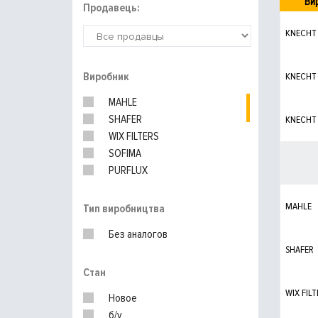
Ви
Продавець:
KNECHT
Виробник
KNECHT
MAHLE
SHAFER
KNECHT
WIX FILTERS
SOFIMA
PURFLUX
DELPHI
HENGST
MAHLE
Тип виробництва
UFI
Без аналогов
MANN-FILTER
SHAFER
Стан
WIX FILT
Новое
б/у