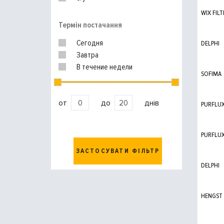
WIX FILT
Термін постачання
Сегодня
DELPHI
Завтра
В течение недели
SOFIMA
от
до
днів
PURFLU
PURFLU
ЗАСТОСУВАТИ ФІЛЬТР
DELPHI
HENGST