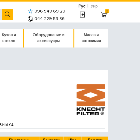
|
Рус
Укр
096 548 69 29
0
044 229 53 86
Кузов и
Оборудование и
Масла и
стекло
аксессуары
автохимия
БНИКА