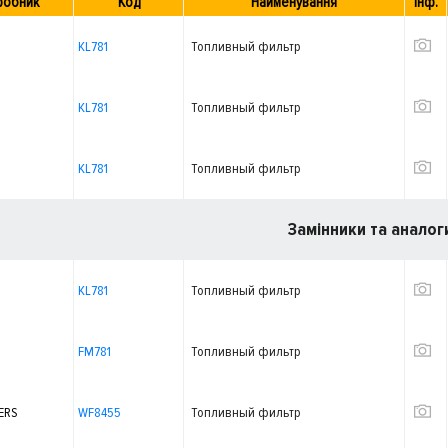
робник
Код
Найменування
Інф.
KL781
Топливный фильтр
KL781
Топливный фильтр
KL781
Топливный фильтр
Замінники та аналог
KL781
Топливный фильтр
FM781
Топливный фильтр
ERS
WF8455
Топливный фильтр