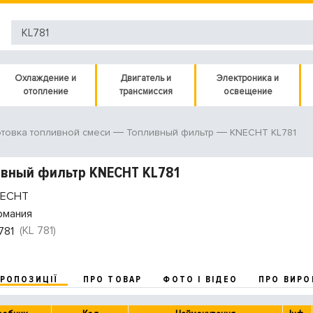
Охлаждение и
Двигатель и
Электроника и
отопление
трансмиссия
освещение
KNECHT KL781
товка топливной смеси
Топливный фильтр
ивный фильтр KNECHT KL781
ECHT
рмания
(KL 781)
781
ПРОПОЗИЦІЇ
ПРО ТОВАР
ФОТО І ВІДЕО
ПРО ВИРО