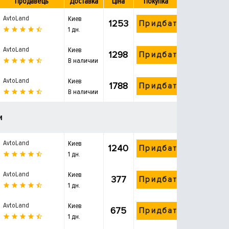
Продавець
Доставка
Ціна
Покупка
AvtoLand
Киев
1253
Придбати
1 дн.
AvtoLand
Киев
1298
Придбати
В наличии
AvtoLand
Киев
1788
Придбати
В наличии
и
AvtoLand
Киев
1240
Придбати
1 дн.
AvtoLand
Киев
377
Придбати
1 дн.
AvtoLand
Киев
675
Придбати
1 дн.