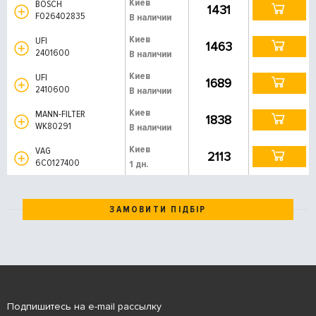
Киев
BOSCH
1431
F026402835
В наличии
Киев
UFI
1463
2401600
В наличии
Киев
UFI
1689
2410600
В наличии
Киев
MANN-FILTER
1838
WK80291
В наличии
Киев
VAG
2113
6C0127400
1 дн.
ЗАМОВИТИ ПІДБІР
Подпишитесь на e-mail рассылку