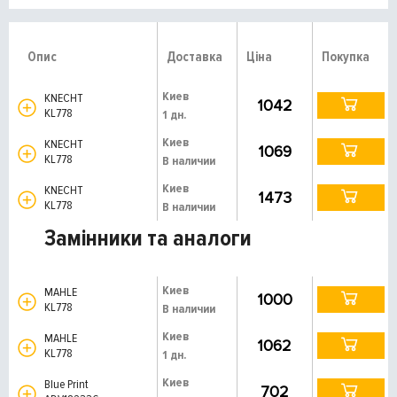
Опис
Доставка
Ціна
Покупка
Киев
KNECHT
1042
KL778
1 дн.
Киев
KNECHT
1069
KL778
В наличии
Киев
KNECHT
1473
KL778
В наличии
Замінники та аналоги
Киев
MAHLE
1000
KL778
В наличии
Киев
MAHLE
1062
KL778
1 дн.
Киев
Blue Print
702