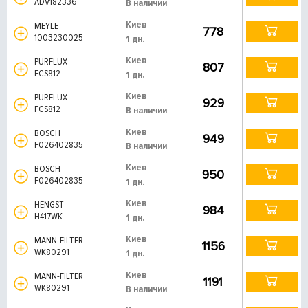
ADV182336
В наличии
Киев
MEYLE
778
1003230025
1 дн.
Киев
PURFLUX
807
FCS812
1 дн.
Киев
PURFLUX
929
FCS812
В наличии
Киев
BOSCH
949
F026402835
В наличии
Киев
BOSCH
950
F026402835
1 дн.
Киев
HENGST
984
H417WK
1 дн.
Киев
MANN-FILTER
1156
WK80291
1 дн.
Киев
MANN-FILTER
1191
WK80291
В наличии