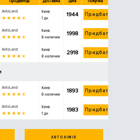
Продавець
Доставка
Ціна
Покупка
AvtoLand
Киев
1944
Придбати
1 дн.
AvtoLand
Киев
1998
Придбати
В наличии
AvtoLand
Киев
2918
Придбати
В наличии
и
AvtoLand
Киев
1893
Придбати
В наличии
AvtoLand
Киев
1983
Придбати
1 дн.
АВТОХІМІЯ