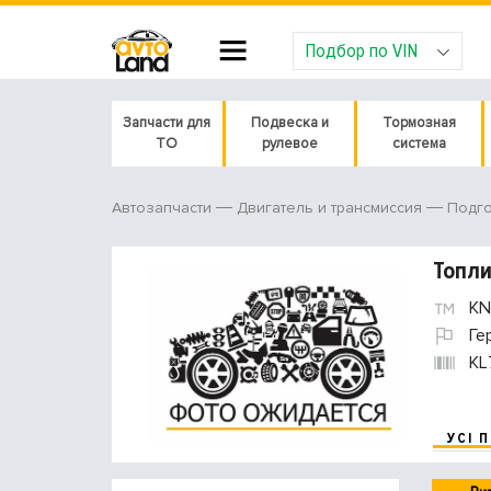
Подбор по VIN
Запчасти для
Подвеска и
Тормозная
ТО
рулевое
система
Автозапчасти
Двигатель и трансмиссия
Подго
Топл
KN
Ге
KL
УСІ 