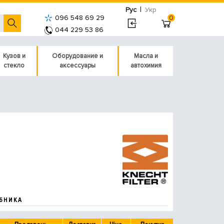
|
Рус
Укр
096 548 69 29
0
044 229 53 86
Кузов и
Оборудование и
Масла и
стекло
аксессуары
автохимия
БНИКА