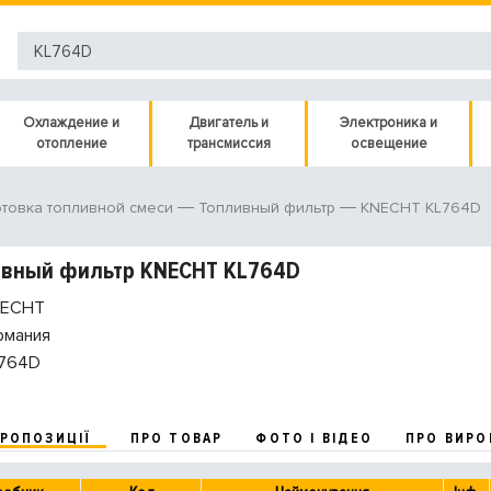
Охлаждение и
Двигатель и
Электроника и
отопление
трансмиссия
освещение
KNECHT KL764D
товка топливной смеси
Топливный фильтр
ивный фильтр KNECHT KL764D
ECHT
рмания
764D
ПРОПОЗИЦІЇ
ПРО ТОВАР
ФОТО І ВІДЕО
ПРО ВИРО