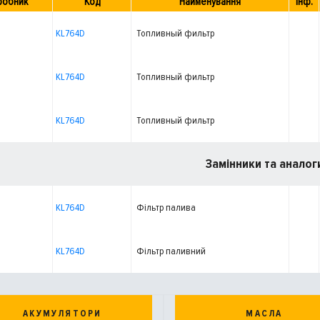
робник
Код
Найменування
Інф.
KL764D
Топливный фильтр
KL764D
Топливный фильтр
KL764D
Топливный фильтр
Замінники та аналог
KL764D
Фільтр палива
KL764D
Фільтр паливний
АКУМУЛЯТОРИ
МАСЛА