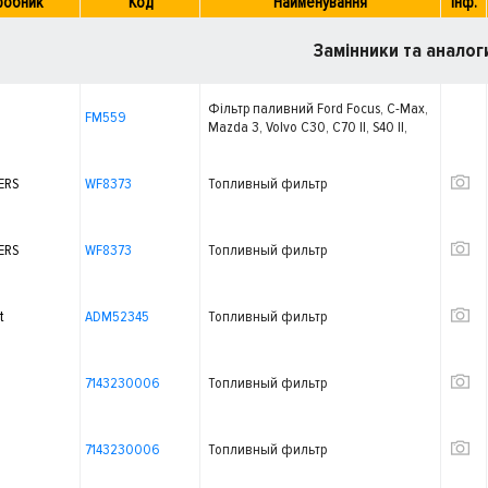
робник
Код
Найменування
Інф.
Замінники та аналог
Фільтр паливний Ford Focus, C-Max,
FM559
Mazda 3, Volvo C30, C70 II, S40 II,
V50, 1.4-2.5, 98-
ERS
WF8373
Топливный фильтр
ERS
WF8373
Топливный фильтр
t
ADM52345
Топливный фильтр
7143230006
Топливный фильтр
7143230006
Топливный фильтр