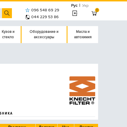
|
Рус
Укр
096 548 69 29
0
044 229 53 86
Кузов и
Оборудование и
Масла и
стекло
аксессуары
автохимия
БНИКА