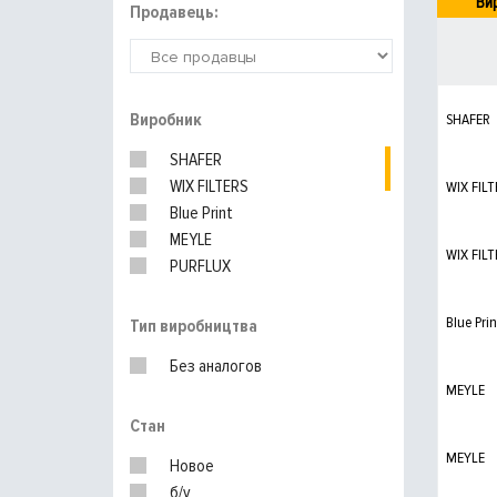
Ви
Продавець:
Виробник
SHAFER
SHAFER
WIX FILTERS
WIX FILT
Blue Print
MEYLE
WIX FILT
PURFLUX
BOSCH
MANN-FILTER
Blue Prin
Тип виробництва
UFI
Без аналогов
MEYLE
Стан
MEYLE
Новое
б/у