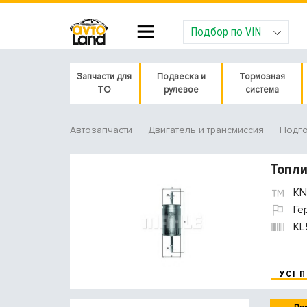
Подбор по VIN
Запчасти для
Подвеска и
Тормозная
ТО
рулевое
система
Автозапчасти
Двигатель и трансмиссия
Подго
Топл
KN
Ге
KL
УСІ 