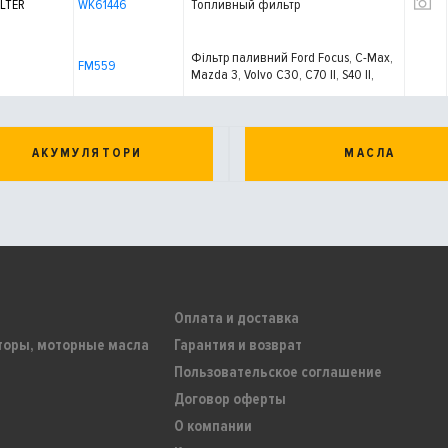
LTER
WK61446
Топливный фильтр
Фільтр паливний Ford Focus, C-Max,
FM559
Mazda 3, Volvo C30, C70 II, S40 II,
V50, 1.4-2.5, 98-
АКУМУЛЯТОРИ
МАСЛА
Оплата и доставка
торы, моторные масла
Гарантия и возврат
Пользовательское соглашение
Договор оферты
О компании