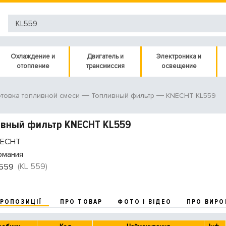
Охлаждение и
Двигатель и
Электроника и
отопление
трансмиссия
освещение
KNECHT KL559
товка топливной смеси
Топливный фильтр
ивный фильтр KNECHT KL559
ECHT
рмания
(KL 559)
559
ПРОПОЗИЦІЇ
ПРО ТОВАР
ФОТО І ВІДЕО
ПРО ВИРО