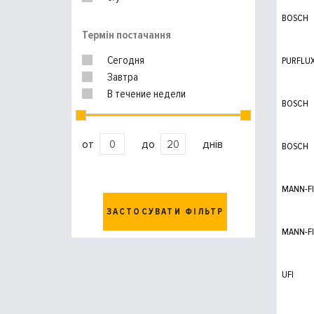
BOSCH
Термін постачання
Сегодня
PURFLU
Завтра
В течение недели
BOSCH
от
до
днів
BOSCH
MANN-FI
ЗАСТОСУВАТИ ФІЛЬТР
MANN-FI
UFI