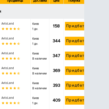
Продавець
Доставка
Ціна
Покупка
и
AvtoLand
Киев
158
Придбати
1 дн.
AvtoLand
Киев
344
Придбати
1 дн.
AvtoLand
Киев
347
Придбати
В наличии
AvtoLand
Киев
369
Придбати
В наличии
AvtoLand
Киев
393
Придбати
В наличии
AvtoLand
Киев
409
Придбати
1 дн.