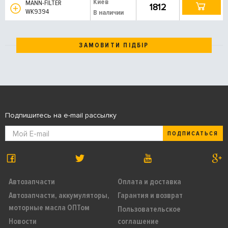
Киев
MANN-FILTER
1812
WK9394
В наличии
ЗАМОВИТИ ПІДБІР
Подпишитесь на e-mail рассылку
ПОДПИСАТЬСЯ
Автозапчасти
Оплата и доставка
Автозапчасти, аккумуляторы,
Гарантия и возврат
моторные масла ОПТом
Пользовательское
Новости
соглашение