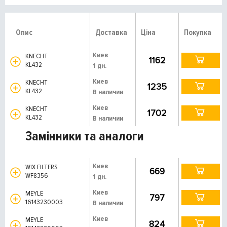
Опис
Доставка
Ціна
Покупка
Киев
KNECHT
1162
KL432
1 дн.
Киев
KNECHT
1235
KL432
В наличии
Киев
KNECHT
1702
KL432
В наличии
Замінники та аналоги
Киев
WIX FILTERS
669
WF8356
1 дн.
Киев
MEYLE
797
16143230003
В наличии
Киев
MEYLE
824