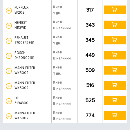
Киев
PURFLUX
317
EP202
1 дн.
Киев
HENGST
343
H112WK
В наличии
Киев
RENAULT
345
7700845961
1 дн.
Киев
BOSCH
449
0450902161
В наличии
Киев
MANN-FILTER
509
WK6002
1 дн.
Киев
MANN-FILTER
516
WK6002
В наличии
Киев
UFI
525
3194800
В наличии
Киев
MANN-FILTER
774
WK6002
В наличии