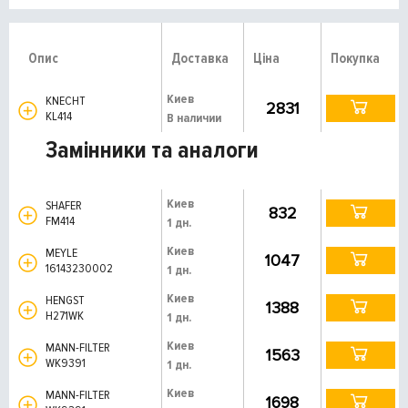
Опис
Доставка
Ціна
Покупка
Киев
KNECHT
2831
KL414
В наличии
Замінники та аналоги
Киев
SHAFER
832
FM414
1 дн.
Киев
MEYLE
1047
16143230002
1 дн.
Киев
HENGST
1388
H271WK
1 дн.
Киев
MANN-FILTER
1563
WK9391
1 дн.
Киев
MANN-FILTER
1698