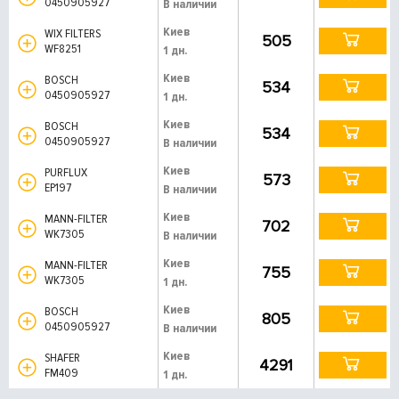
0450905927
В наличии
Киев
WIX FILTERS
505
WF8251
1 дн.
Киев
BOSCH
534
0450905927
1 дн.
Киев
BOSCH
534
0450905927
В наличии
Киев
PURFLUX
573
EP197
В наличии
Киев
MANN-FILTER
702
WK7305
В наличии
Киев
MANN-FILTER
755
WK7305
1 дн.
Киев
BOSCH
805
0450905927
В наличии
Киев
SHAFER
4291
FM409
1 дн.