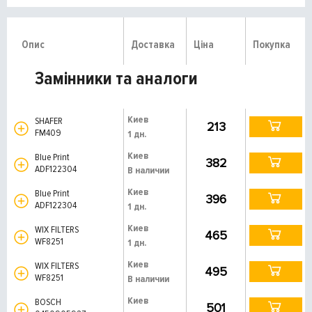
Опис
Доставка
Ціна
Покупка
Замінники та аналоги
Киев
SHAFER
213
FM409
1 дн.
Киев
Blue Print
382
ADF122304
В наличии
Киев
Blue Print
396
ADF122304
1 дн.
Киев
WIX FILTERS
465
WF8251
1 дн.
Киев
WIX FILTERS
495
WF8251
В наличии
Киев
BOSCH
501