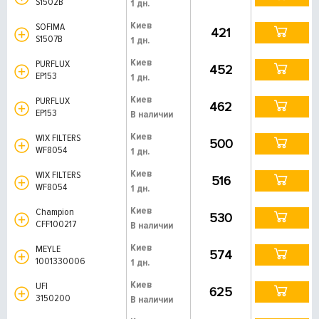
S1502B
1 дн.
Киев
SOFIMA
421
S1507B
1 дн.
Киев
PURFLUX
452
EP153
1 дн.
Киев
PURFLUX
462
EP153
В наличии
Киев
WIX FILTERS
500
WF8054
1 дн.
Киев
WIX FILTERS
516
WF8054
1 дн.
Киев
Champion
530
CFF100217
В наличии
Киев
MEYLE
574
1001330006
1 дн.
Киев
UFI
625
3150200
В наличии