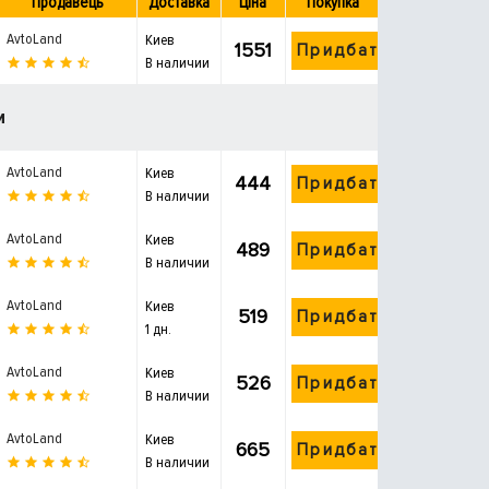
Продавець
Доставка
Ціна
Покупка
AvtoLand
Киев
1551
Придбати
В наличии
и
AvtoLand
Киев
444
Придбати
В наличии
AvtoLand
Киев
489
Придбати
В наличии
AvtoLand
Киев
519
Придбати
1 дн.
AvtoLand
Киев
526
Придбати
В наличии
AvtoLand
Киев
665
Придбати
В наличии