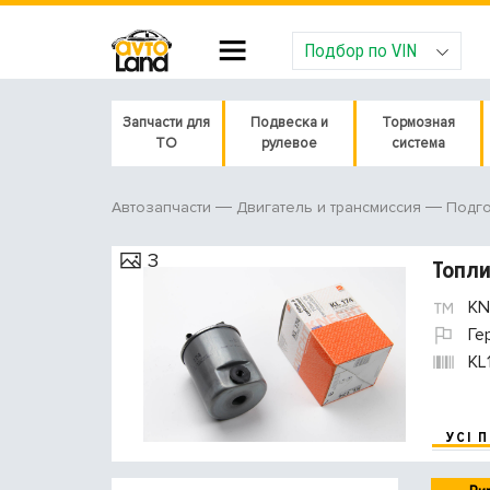
Подбор по VIN
Запчасти для
Подвеска и
Тормозная
ТО
рулевое
система
Автозапчасти
Двигатель и трансмиссия
Подго
3
Топли
KN
Ге
KL
УСІ 