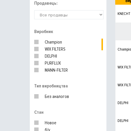
Ви
Продавець:
KNECHT
Виробник
Champion
WIX FILTERS
Champi
DELPHI
PURFLUX
WIX FILT
MANN-FILTER
UFI
BOSCH
WIX FILT
Тип виробництва
SHAFER
Без аналогов
DELPHI
Стан
DELPHI
Новое
б/у