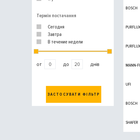
BOSCH
Термін постачання
Сегодня
PURFLU
Завтра
В течение недели
PURFLU
от
до
днів
MANN-FI
UFI
ЗАСТОСУВАТИ ФІЛЬТР
BOSCH
SHAFER