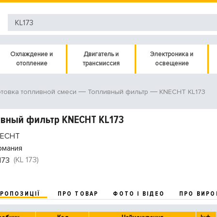
Охлаждение и
Двигатель и
Электроника и
отопление
трансмиссия
освещение
KNECHT KL173
товка топливной смеси
Топливный фильтр
вный фильтр KNECHT KL173
ECHT
рмания
(KL 173)
173
ПРОПОЗИЦІЇ
ПРО ТОВАР
ФОТО І ВІДЕО
ПРО ВИРО