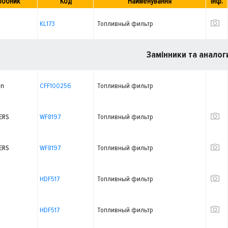
робник
Код
Найменування
Інф.
KL173
Топливный фильтр
Замінники та аналог
on
CFF100256
Топливный фильтр
ERS
WF8197
Топливный фильтр
ERS
WF8197
Топливный фильтр
HDF517
Топливный фильтр
HDF517
Топливный фильтр