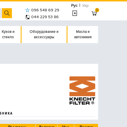
|
Рус
Укр
096 548 69 29
0
044 229 53 86
Кузов и
Оборудование и
Масла и
стекло
аксессуары
автохимия
БНИКА