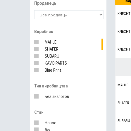
Ви
Продавець:
KNECHT
Виробник
KNECHT
MAHLE
SHAFER
KNECHT
SUBARU
KAVO PARTS
Blue Print
Champion
PURFLUX
MAHLE
Тип виробництва
BOSCH
Без аналогов
WIX FILTERS
SHAFER
Nipparts
Стан
SUBARU
Новое
б/у