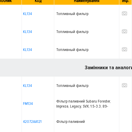
робник
Код
Найменування
Інф.
KL134
Топливный фильтр
KL134
Топливный фильтр
KL134
Топливный фильтр
Замінники та аналог
KL134
Топливный фильтр
Фільтр паливний Subaru Forester,
FM134
Impreza, Legacy, SVX, 1.5-3.3, 89-
42072AA121
Фільтр паливний