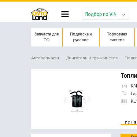
Подбор по VIN
Запчасти для
Подвеска и
Тормозная
ТО
рулевое
система
Автозапчасти
Двигатель и трансмиссия
Подго
Топл
KN
Ге
KL
УСІ 