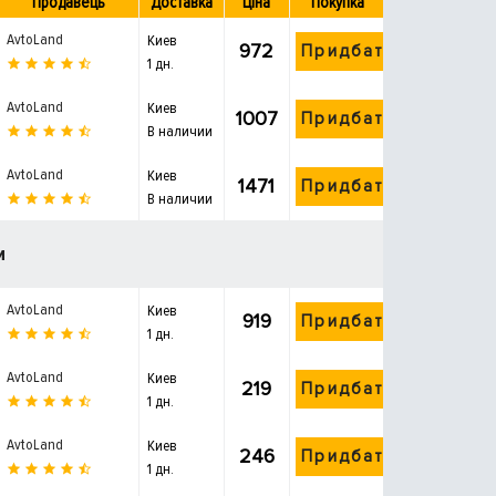
Продавець
Доставка
Ціна
Покупка
AvtoLand
Киев
972
Придбати
1 дн.
AvtoLand
Киев
1007
Придбати
В наличии
AvtoLand
Киев
1471
Придбати
В наличии
и
AvtoLand
Киев
919
Придбати
1 дн.
AvtoLand
Киев
219
Придбати
1 дн.
AvtoLand
Киев
246
Придбати
1 дн.