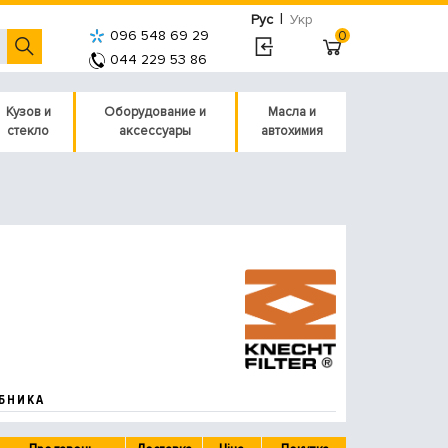
|
Рус
Укр
096 548 69 29
0
044 229 53 86
Кузов и
Оборудование и
Масла и
стекло
аксессуары
автохимия
БНИКА