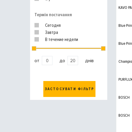
KAVO PA
Термін постачання
Сегодня
Blue Prin
Завтра
В течение недели
Blue Prin
от
до
днів
Champi
PURFLU
ЗАСТОСУВАТИ ФІЛЬТР
BOSCH
BOSCH