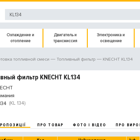
Охлаждение и
Двигатель и
Электроника и
отопление
трансмиссия
освещение
KNECHT KL134
товка топливной смеси
Топливный фильтр
ивный фильтр KNECHT KL134
ECHT
рмания
(KL 134)
134
ПРОПОЗИЦІЇ
ПРО ТОВАР
ФОТО І ВІДЕО
ПРО ВИРО